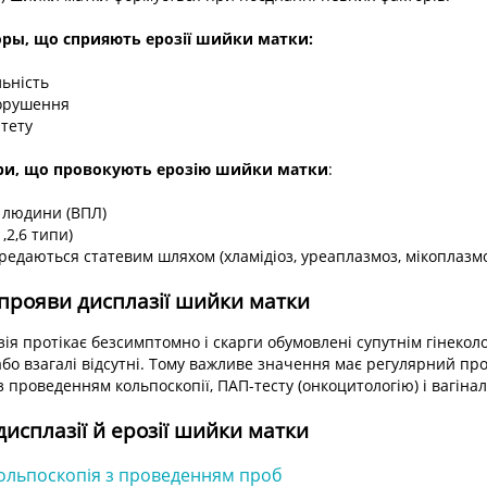
оры, що сприяють ерозії шийки матки:
ьність
орушення
тету
ри, що провокують
ерозію шийки матки
:
 людини (ВПЛ)
1,2,6 типи)
ередаються статевим шляхом (хламідіоз, уреаплазмоз, мікоплазм
прояви дисплазії шийки матки
ія протікає безсимптомно і скарги обумовлені супутнім гінекол
бо взагалі відсутні. Тому важливе значення має регулярний пр
 з проведенням кольпоскопії, ПАП-тесту (онкоцитологію) і вагіна
дисплазії й ерозії шийки матки
ольпоскопія з проведенням проб