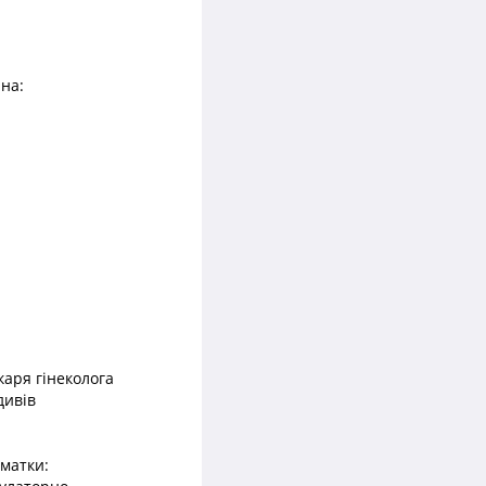
 на:
каря гінеколога
дивів
 матки: