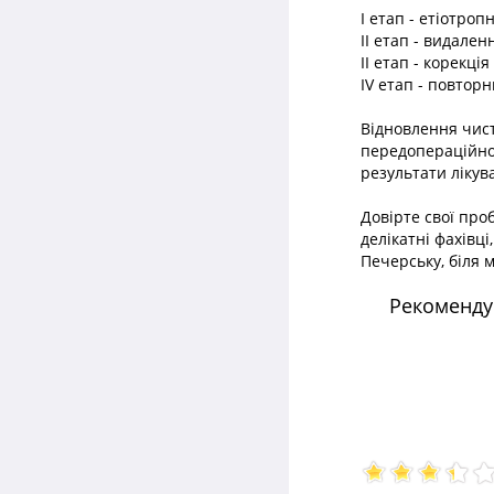
I етап - етіотро
II етап - видален
II етап - корекці
IV етап - повтор
Відновлення чист
передопераційної 
результати лікув
Довірте свої про
делікатні фахівці
Печерську, біля 
Рекомендує