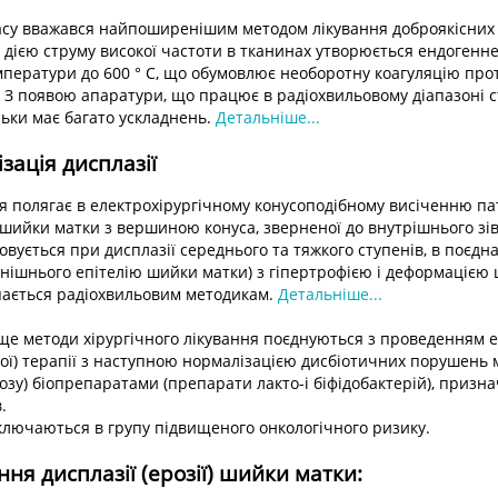
асу вважався найпоширенішим методом лікування доброякісних
 дією струму високої частоти в тканинах утворюється ендогенне
ератури до 600 ° С, що обумовлює необоротну коагуляцію проте
 З появою апаратури, що працює в радіохвильовому діапазоні 
льки має багато ускладнень.
Детальніше...
зація дисплазії
я полягає в електрохірургічному конусоподібному висіченню па
шийки матки з вершиною конуса, зверненої до внутрішнього зі
овується при дисплазії середнього та тяжкого ступенів, в поєдна
внішнього епітелію шийки матки) з гіпертрофією і деформацією
пається радіохвильовим методикам.
Детальніше...
е методи хірургічного лікування поєднуються з проведенням е
ої) терапії з наступною нормалізацією дисбіотичних порушень 
іозу) біопрепаратами (препарати лакто-і біфідобактерій), призн
.
ключаються в групу підвищеного онкологічного ризику.
ння дисплазії (ерозії) шийки матки: