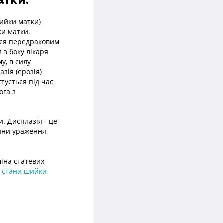
атки.
ийки матки)
ки матки.
ься передраковим
 з боку лікаря
му, в силу
зія (ерозія)
тується під час
ога з
и. Дисплазія - це
бини ураження
міна статевих
і стани шийки