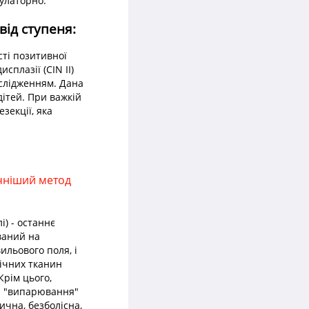
булаторно.
від ступеня:
сті позитивної
сплазії (CIN II)
ослідженням. Дана
дітей. При важкій
зекції, яка
ечніший метод
і) - останнє
ований на
ильового поля, і
ічних тканин
Крім цього,
 а "випарювання"
ична, безболісна,