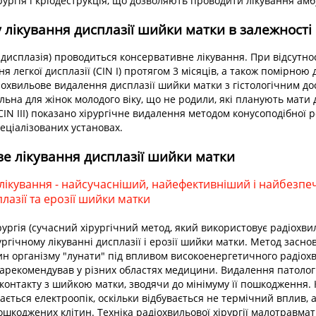
рургія і кріодеструкція, що дозволяють проводити лікування ам
 лікування дисплазії шийки матки в залежності 
а дисплазія) проводиться консервативне лікування. При відсутно
я легкої дисплазії (CIN I) протягом 3 місяців, а також помірною ди
охвильове видалення дисплазії шийки матки з гістологічним д
ьна для жінок молодого віку, що не родили, які планують мати 
CIN III) показано хірургічне видалення методом конусоподібної ре
еціалізованих установах.
ве лікування дисплазії шийки матки
лікування - найсучасніший, найефективніший і найбезп
лазії та ерозії шийки матки
рургія (сучасний хірургічний метод, який використовує радіохвил
ургічному лікуванні дисплазії і ерозії шийки матки. Метод засн
ин організму "лунати" під впливом високоенергетичного радіохв
зарекомендував у різних областях медицини. Видалення патолог
контакту з шийкою матки, зводячи до мінімуму її пошкодження. 
ється електроопік, оскільки відбувається не термічний вплив,
ошкоджених клітин. Техніка радіохвильової хірургії малотравмат