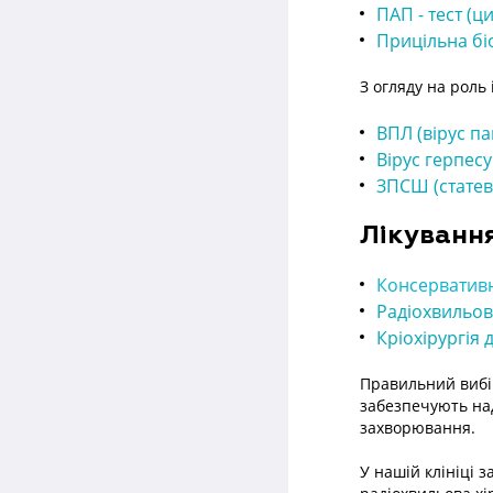
ПАП - тест (ц
Прицільна бі
З огляду на роль
ВПЛ (вірус п
Вірус герпесу 
ЗПСШ (статеві
Лікування
Консервативн
Радіохвильова
Кріохірургія 
Правильний вибір
забезпечують над
захворювання.
У нашій клініці 