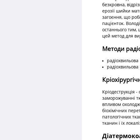
безкровна, відрі
ерозії шийки мат
загоєння, що роб
пацієнток. Волод
останнього тим, 
цей метод для ви
Методи радіо
радіохвильова 
радіохвильова 
Кріохірургіч
Кріодеструкція -
заморожуванні тк
впливом охолодже
біохімічних пере
патологічних тка
тканин і їх локалі
Діатермоко