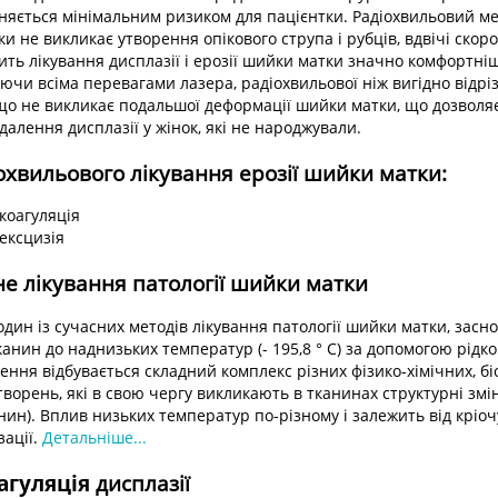
зняється мінімальним ризиком для пацієнтки. Радіохвильовий м
ки не викликає утворення опікового струпа і рубців, вдвічі ско
ить лікування дисплазії і ерозії шийки матки значно комфортні
іючи всіма перевагами лазера, радіохвильової ніж вигідно відріз
що не викликає подальшої деформації шийки матки, що дозволя
далення дисплазії у жінок, які не народжували.
хвильового лікування ерозії шийки матки:
коагуляція
ексцизія
не лікування патології шийки матки
 один із сучасних методів лікування патології шийки матки, засн
анин до наднизьких температур (- 195,8 ° C) за допомогою рідког
ння відбувається складний комплекс різних фізико-хімічних, бі
творень, які в свою чергу викликають в тканинах структурні змі
нин). Вплив низьких температур по-різному і залежить від кріочу
зації.
Детальніше...
агуляція
дисплазії