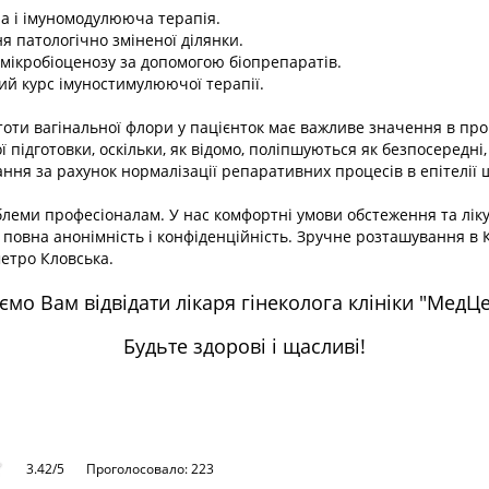
пна і імуномодулююча терапія.
ня патологічно зміненої ділянки.
я мікробіоценозу за допомогою біопрепаратів.
ний курс імуностимулюючої терапії.
оти вагінальної флори у пацієнток має важливе значення в про
підготовки, оскільки, як відомо, поліпшуються як безпосередні, 
ання за рахунок нормалізації репаративних процесів в епітелії
блеми професіоналам. У нас комфортні умови обстеження та лікув
, повна анонімність і конфіденційність. Зручне розташування в К
метро Кловська.
мо Вам відвідати лікаря гінеколога клініки "МедЦ
Будьте здорові і щасливі!
3.42/5
Проголосовало: 223