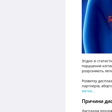
Згідно зі статис
порушення кліти
розрізняють легку
Розвитку дисплаз
партнерів, аборт
матки...
Причини дис
Дисплазія (ерозі