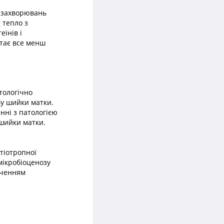
 захворювань
 тепло з
їнів і
стає все менш
тологічно
ву шийки матки.
нні з патологією
 шийки матки.
тіотропної
мікробіоценозу
аченням