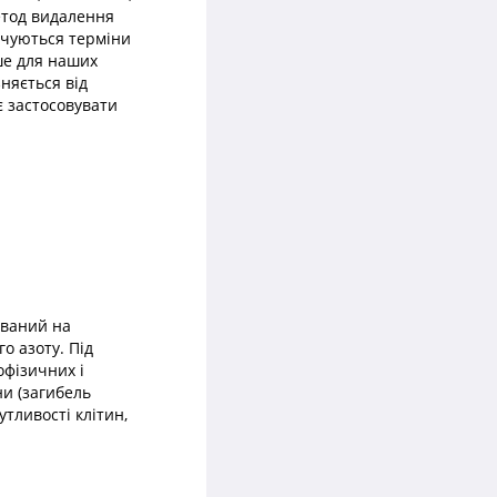
етод видалення
рочуються терміни
ше для наших
няється від
є застосовувати
ований на
о азоту. Під
офізичних і
ни (загибель
тливості клітин,