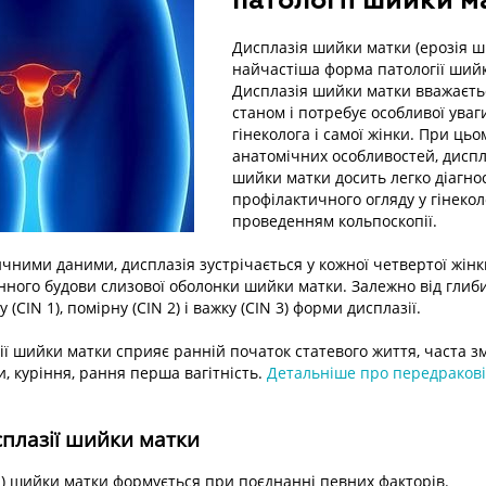
патології шийки м
Дисплазія шийки матки (ерозія ш
найчастіша форма патології ший
Дисплазія шийки матки вважаєт
станом і потребує особливої уваги
гінеколога і самої жінки. При цьо
анатомічних особливостей, диспла
шийки матки досить легко діагнос
профілактичного огляду у гінекол
проведенням кольпоскопії.
тичними даними, дисплазія зустрічається у кожної четвертої жінк
нного будови слизової оболонки шийки матки. Залежно від гли
 (CIN 1), помірну (CIN 2) і важку (CIN 3) форми дисплазії.
ії шийки матки сприяє ранній початок статевого життя, часта з
и, куріння, рання перша вагітність.
Детальніше про передраков
плазії шийки матки
я) шийки матки формується при поєднанні певних факторів.