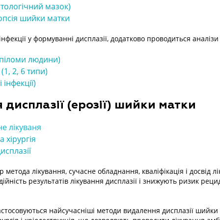
итологічний мазок)
опсія шийки матки
 інфекції у формуванні дисплазії, додатково проводиться аналізи
апіломи людини)
(1, 2, 6 типи)
 інфекції)
 дисплазії (ерозії) шийки матки
е лікуваня
 хірургія
дисплазії
 метода лікування, сучасне обладнання, кваліфікація і досвід лі
ійність результатів лікування дисплазії і знижують ризик реци
застосовуються найсучасніші методи видалення дисплазії шийки