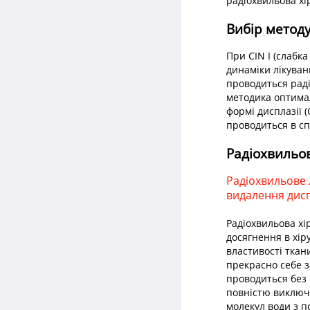
радіохвильова хі
Вибір методу
При CIN I (слабк
динаміки лікуванн
проводиться раді
методика оптимал
формі дисплазії (
проводиться в сп
Радіохвильо
Радіохвильове 
видалення дисп
Радіохвильова хі
досягнення в хір
властивості ткан
прекрасно себе 
проводиться без 
повністю виключа
молекул води з п