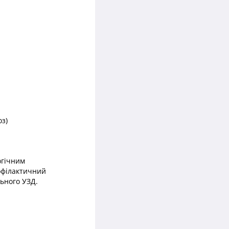
оз)
огічним
офілактичний
льного УЗД.