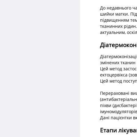
До недавнього ч
шийки матки. Під
підвищенням темп
тканинних рідин.
актуальним, оскі
Діатермоконі
Діатермоконізаці
змінених тканин 
Цей метод застос
ектоцервікса (зо
Цей метод посту
Перераховані вищ
(антибактеріальн
піхви (дисбактер
імуномодуляторів
Дані пацієнтки в
Етапи лікува