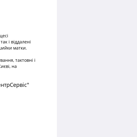
цесі
так і віддалені
 шийки матки.
ання, тактовні і
иєві, на
ентрСервіс"