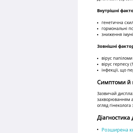
Внутрішні факт
генетична схил
гормональні п
зниження імуні
Зовнішні факто
вірус папіломи
вірус герпесу (
інфекції, що п
Симптоми й 
Зазвичай дисплаз
захворюванням а
огляд гінеколога
Діагностика 
Розширена к