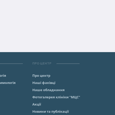
ПРО ЦЕНТР
огія
Про центр
аммологiя
Наші фахівці
Наше обладнання
Фотогалерея клініки "МЦС"
Акції
Новини та публікації