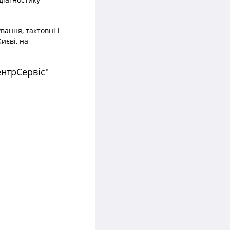
ання, тактовні і
иєві, на
ентрСервіс"