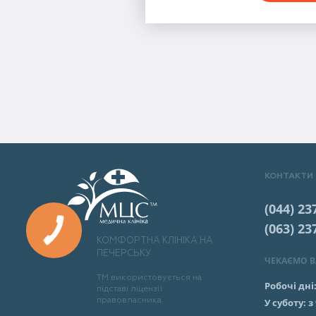
КОНТАКТИ
(044) 23
(063) 23
КОМФОРТНА КЛІНІКА НА
ПЕЧЕРСЬКУ
ЧЕКАЄМО ВА
ТМ використовується на
Робочі дні
підставі ліцензії
правовласника.
У суботу:
з