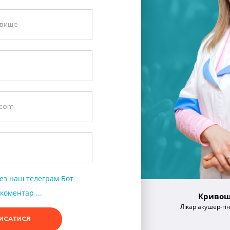
ез наш телеграм Бот
коментар ...
Кривош
Лікар акушер-гі
ИСАТИСЯ