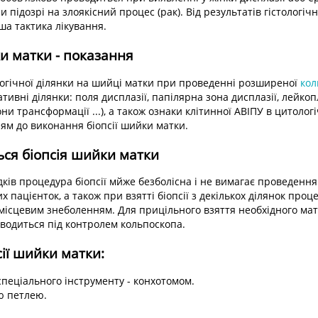
и підозрі на злоякісний процес (рак). Від результатів гістологі
а тактика лікування.
и матки - показання
огічної ділянки на шийці матки при проведенні розширеної
кол
тивні ділянки: поля дисплазії, папілярна зона дисплазії, лейкоп
и трансформації ...), а також ознаки клітинної АВІПУ в цитологі
ням до виконання біопсії шийки матки.
ься біопсія шийки матки
дків процедура біопсії мйже безболісна і не вимагає проведення 
 пацієнток, а також при взятті біопсії з декількох ділянок проц
місцевим знеболенням. Для прицільного взяття необхідного мате
водиться під контролем кольпоскопа.
ії шийки матки:
пеціального інструменту - конхотомом.
ю петлею.