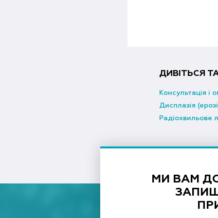
ДИВІТЬСЯ Т
Консультація і о
Дисплазія (ерозі
Радіохвильове л
МИ ВАМ Д
ЗАПИШ
ПР