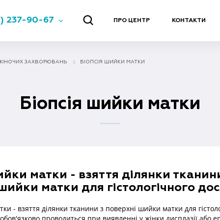
) 237-90-67
ПРО ЦЕНТР
КОНТАКТИ
ЖІНОЧИХ ЗАХВОРЮВАНЬ
БІОПСІЯ ШИЙКИ МАТКИ
Біопсія шийки матки
ийки матки - взяття ділянки тканин
шийки матки для гістологічного до
тки - взяття ділянки тканини з поверхні шийки матки для гістол
 обов'язково проводиться при виявленні у жінки дисплазії або е