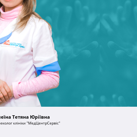
еїна Тетяна Юріївна
неколог клініки "МедЦентрСервіс"