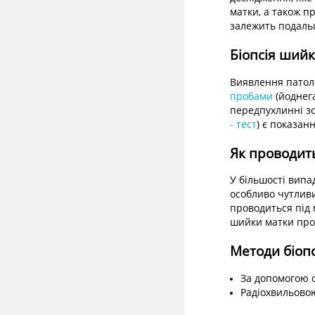
матки, а також пр
залежить подальш
Біопсія шийк
Виявлення патол
пробами
(йоднега
передпухлинні зон
- тест
) є показан
Як проводит
У більшості випа
особливо чутливих
проводиться під 
шийки матки про
Методи біопс
За допомогою с
Радіохвильово