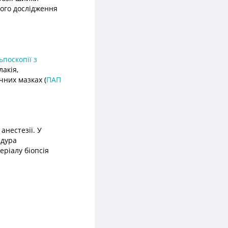
чного дослідження
ьпоскопії з
лакія,
чних мазках (
ПАП
анестезії. У
едура
ріалу біопсія