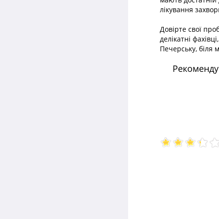
лікування захво
Довірте свої про
делікатні фахівці
Печерську, біля 
Рекомендує