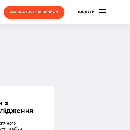
ЗАПИСАТИСЯ НА ПРИЙОМ
ПОСЛУГИ
и з
слідження
огічного
розії шийки