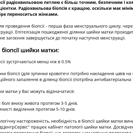
псії радіохвильовою петлею є більш точним, безпечним і 
ієнтки. Радіохвильова біопсія є кращою, оскільки має міні
бре переноситься жінками.
я проведення біопсії - перша фаза менструального циклу, через
руації. Епітелізація пошкодженої ділянки шийки матки проходи
вне загоєння завершується до початку наступної менструації.
біопсії шийки матки:
сії зустрічаються менш ніж в 0.5%
они біопсії (для зупинки кровотечі потрібно накладення швів на
ційного запалення в ділянці біопсії (потрібна антибактеріальна 
йки матки у Вас можуть відзначатися:
і болі внизу живота протягом 3-5 днів.
янисті виділення протягом 5-10 днів.
огічну настороженість, необхідність в біопсії шийки матки вин
МедЦентрСервіс" працює кабінет патології шийки матки. Досвідчен
досвід проведення біопсії, що дозволяє нам успішно проводити 