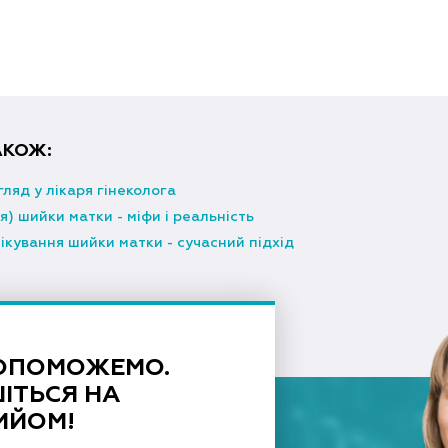
АКОЖ:
гляд у лікаря гінеколога
я) шийки матки - міфи і реальність
ікування шийки матки - сучасний підхід
ОПОМОЖЕМО.
ІТЬСЯ НА
ИЙОМ!