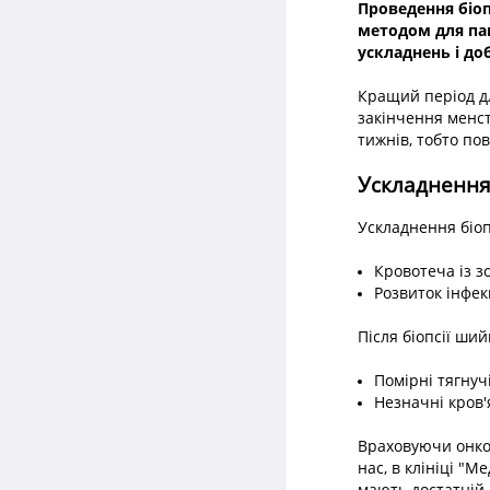
Проведення біо
методом для пац
ускладнень і до
Кращий період дл
закінчення менст
тижнів, тобто по
Ускладнення 
Ускладнення біоп
Кровотеча із з
Розвиток інфек
Після біопсії ши
Помірні тягнуч
Незначні кров'
Враховуючи онкол
нас, в клініці "
мають достатній 