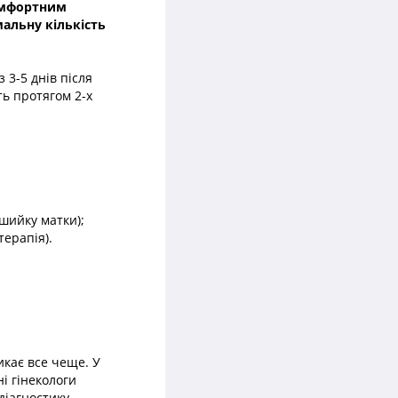
комфортним
мальну кількість
 3-5 днів після
ть протягом 2-х
 шийку матки);
терапія).
икає все чеще. У
і гінекологи
діагностику