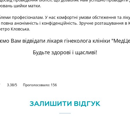
рювань шийки матки.
блеми професіоналам. У нас комфортні умови обстеження та лікув
, повна анонімність і конфіденційність. Зручне розташування в К
метро Кловська.
мо Вам відвідати лікаря гінеколога клініки "МедЦ
Будьте здорові і щасливі!
3.38/5
Проголосовало: 156
ЗАЛИШИТИ ВІДГУК