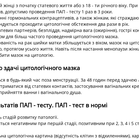
 жінці з початку статевого життя або з 18 - ти річного віку. При 
ів, допустимо проведення ПАП - тесту 1 раз в 3 роки.
нні гормональних контрацептивів, а також жінкам, які стражда
дується проходити цитологічне обстеження два рази в рік.
атевих партнерів, безпліддя, надмірна вага (ожиріння), гострі 
ом для більш частого проведення цитологічного мазка.
ваність на рак шийки матки збільшується з віком, мазок на цит
, протягом усього життя. Навіть після настання менопаузи жін
бити мазок на цитологію.
о здачі цитологічного мазка
ься в будь-який час поза менструації. За 48 годин перед здачею 
триматися від статевих контактів, застосування вагінальних крем
рийняття ванни і вагінального душа.
ьтатів ПАП - тесту. ПАП - тест в нормі
 стадій розвитку патології.
ться негативним при першій стадії, позитивним при 2, 3, 4 і 5 ст
на цитологічна картина (відсутність клітин з відхиленнями), ха