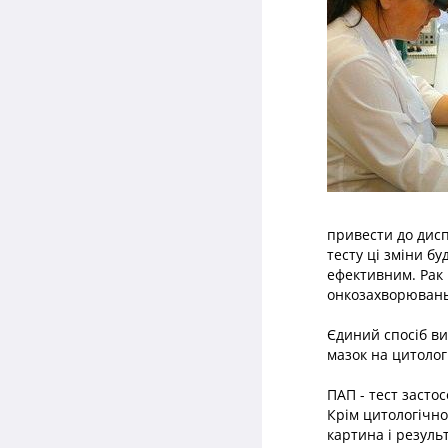
привести до дисп
тесту ці зміни б
ефективним. Рак
онкозахворювань 
Єдиний спосіб ви
мазок на цитологі
ПАП - тест засто
Крім цитологічно
картина і резуль