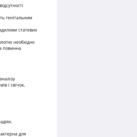
відсутності
ють генітальним
кондиломи статевих
ологію необхідно
ка повинна
аналізу
ів і свічок,
адіях.
рактерна для