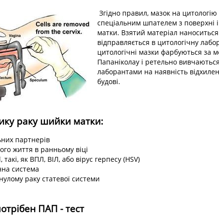
Згідно правил, мазок на цитологію
спеціальним шпателем з поверхні 
матки. Взятий матеріал наноситься 
відправляється в цитологічну лабо
цитологічні мазки фарбуються за 
Папаніколау і ретельно вивчаються
лаборантами на наявність відхилен
будові.
ику раку шийки матки:
ьних партнерів
ого життя в ранньому віці
, такі, як ВПЛ, ВІЛ, або вірус герпесу (HSV)
нна система
нулому раку статевої системи
потрібен ПАП - тест