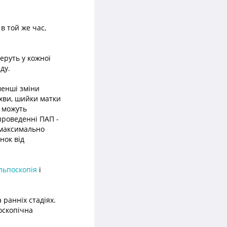
в той же час,
еруть у кожної
ду.
менші зміни
іхви, шийки матки
м можуть
 проведенні ПАП -
е максимально
нок від
льпоскопія
і
 ранніх стадіях.
оскопічна