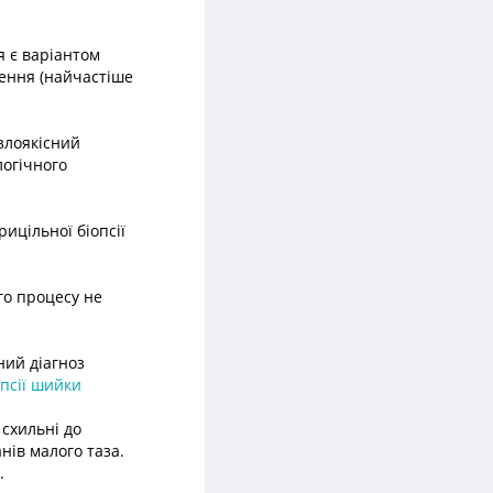
я є варіантом
ення (найчастіше
 злоякісний
логічного
ицільної біопсії
ого процесу не
ний діагноз
опсії шийки
 схильні до
нів малого таза.
.