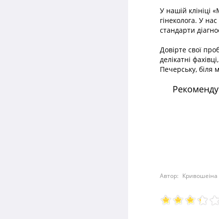
У нашій клініці 
гінеколога. У на
стандарти діагнос
Довірте свої про
делікатні фахівці
Печерську, біля 
Рекомендує
Автор:
Кривошеіна 