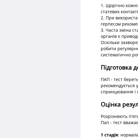
1. Щорічно кожній
статевих контакт
2. При використа
герпесом рекомен
3. Часта зміна ст
органів є привод
Оскільки захворю
робити регулярно
систематично ро
Підготовка д
ПАП - тест берет
рекомендується у
спринцювання і п
Оцінка резул
Розрізняють п'ять
Пап - тест вважає
1 стадія
: нормаль