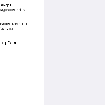
 лікаря
ладнання, світові
ання, тактовні і
иєві, на
ентрСервіс"