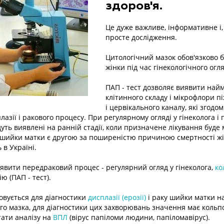
здоров'я.
Це дуже важливе, інформативне і, 
просте дослідження.
Цитологічний мазок обов'язково б
жінки під час гінекологічного огля
ПАП - тест дозволяє виявити най
клітинного складу і мікрофлори п
і цервікального каналу, які згодо
лазії і ракового процесу. При регулярному огляді у гінеколога і
удуть виявлені на ранній стадії, коли призначене лікування буд
 шийки матки є другою за поширеністю причиною смертності жі
в Україні.
явити передраковий процес - регулярний огляд у гінеколога,
ко
ю (ПАП - тест).
совується для діагностики
дисплазії (ерозії)
і раку шийки матки на
го мазка, для діагностики цих захворювань значення має кольп
тати аналізу на
ВПЛ
(вірус папіломи людини, папіломавірус).