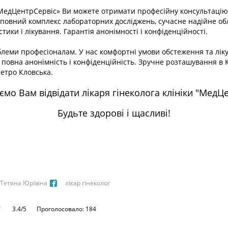
«МедЦентрСервіс» Ви можете отримати професійну консультацію
с повний комплекс лабораторних досліджень, сучасне надійне об
тики і лікування. Гарантія анонімності і конфіденційності.
блеми професіоналам. У нас комфортні умови обстеження та лікув
, повна анонімність і конфіденційність. Зручне розташування в К
метро Кловська.
мо Вам відвідати лікаря гінеколога клініки "МедЦ
Будьте здорові і щасливі!
Тетяна Юріївна
лікар гінеколог
3.4/5
Проголосовало: 184