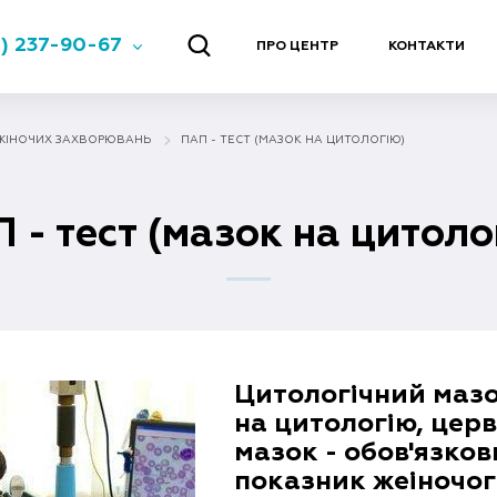
) 237-90-67
ПРО ЦЕНТР
КОНТАКТИ
ЖІНОЧИХ ЗАХВОРЮВАНЬ
ПАП - ТЕСТ (МАЗОК НА ЦИТОЛОГІЮ)
 - тест (мазок на цитоло
Цитологічний мазо
на цитологію, цер
мазок - обов'язко
показник жеіночо