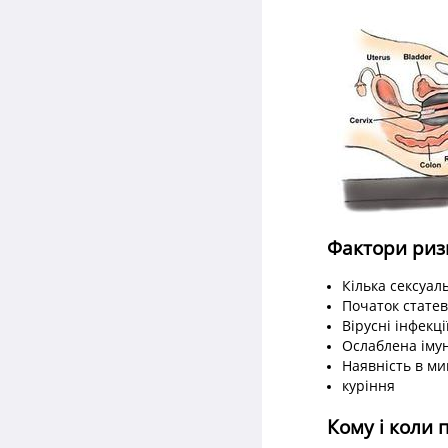
Фактори риз
Кілька сексуал
Початок статев
Вірусні інфекції
Ослаблена іму
Наявність в ми
куріння
Кому і коли 