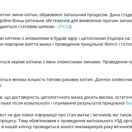
огічні зміни клітин, обумовлені запальним процесом. Дана стаді
трібно більш ретельне обстеження для виявлення причин запал
едаються статевим шляхом -
ЗПСШ
).
кі клітини з аномаліями в будові ядер і цитоплазми (підозра на
о повторне взяття мазка і проведення прицільної біопсії і гісто
ються окремі клітини з явно злоякісними змінами. Проведення пр
ється велика кількість типово ракових клітин. Діагноз злоякісн
.
, що достовірність цитологічного мазка досить висока, остаточ
ільки після кольпоскопії і отримання результатів прицільної
бі
тест не дає ніякої інформації про стан матки і яєчників, які також
процесу. Тому обов'язковим є проведення вагінального УЗД орга
, в нашій клініці проводиться аналіз онкомаркерів раку яєчників