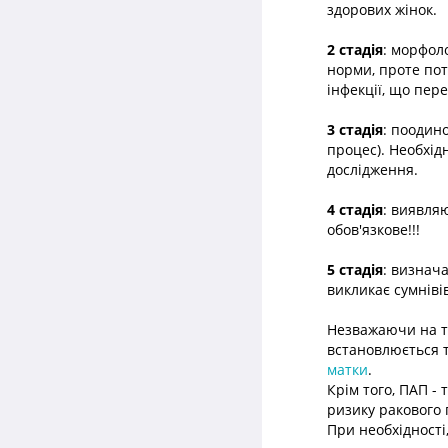
здорових жінок.
2 стадія
: морфол
норми, проте по
інфекції, що пер
3 стадія
: поодино
процес). Необхідн
дослідження.
4 стадія
: виявля
обов'язкове!!!
5 стадія
: визнача
викликає сумнівів
Незважаючи на те
встановлюється т
матки
.
Крім того, ПАП - 
ризику ракового 
При необхідності