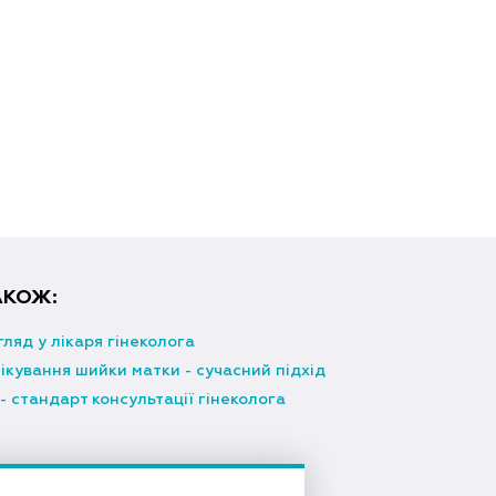
АКОЖ:
гляд у лікаря гінеколога
ікування шийки матки - сучасний підхід
- стандарт консультації гінеколога