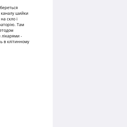
 береться
і каналу шийки
на скло і
раторію. Там
методом
 лікарями -
ь в клітинному