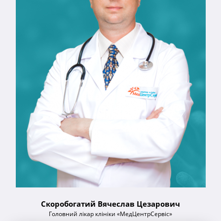
Скоробогатий Вячеслав Цезарович
Головний лікар клініки «МедЦентрСервіс»