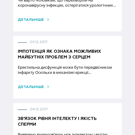
Чи варто чоловікам, що перехворіли на
коронавірусну інфекцію, остерігатися урологічних…
ДЕТАЛЬНІШЕ
05.12.2017
ІМПОТЕНЦІЯ ЯК ОЗНАКА МОЖЛИВИХ
МАЙБУТНІХ ПРОБЛЕМ З СЕРЦЕМ
Еректильна дисфункція може бути передвісником
інфаркту Оскільки в механізмі ерекції…
ДЕТАЛЬНІШЕ
04.12.2017
ЗВ'ЯЗОК РІВНЯ ІНТЕЛЕКТУ І ЯКІСТЬ
СПЕРМИ
Виявлено взаємозв'язок між інтелектом і якістю