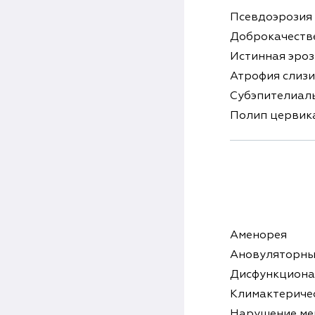
Псевдоэрозия 
Доброкачеств
Истинная эроз
Атрофия слизи
Субэпителиал
Полип цервик
Аменорея
Ановуляторны
Дисфункциона
Климактериче
Нарушение ме