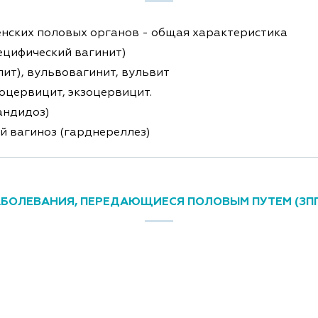
нских половых органов - общая характеристика
ецифический вагинит)
пит), вульвовагинит, вульвит
оцервицит, экзоцервицит.
андидоз)
 вагиноз (гарднереллез)
БОЛЕВАНИЯ, ПЕРЕДАЮЩИЕСЯ ПОЛОВЫМ ПУТЕМ (ЗП