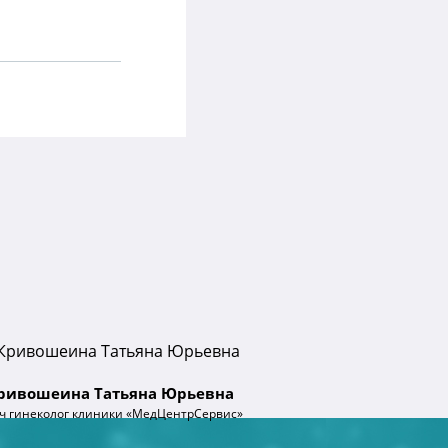
ривошеина Татьяна Юрьевна
ч гинеколог клиники «МедЦентрСервис»