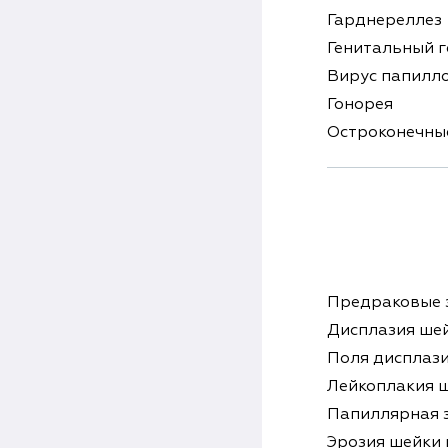
Гарднереллез 
Генитальный г
Вирус папилло
Гонорея
Остроконечны
Предраковые 
Дисплазия ше
Поля дисплаз
Лейкоплакия 
Папиллярная 
Эрозия шейки 