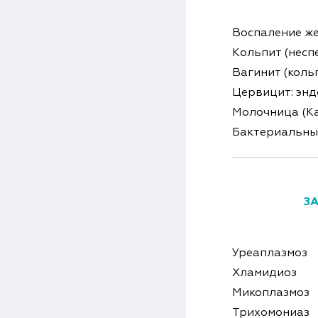
Воспаление же
Кольпит (несп
Вагинит (коль
Цервицит: энд
Молочница (К
Бактериальный
ЗА
Уреаплазмоз
Хламидиоз
Микоплазмоз
Трихомониаз