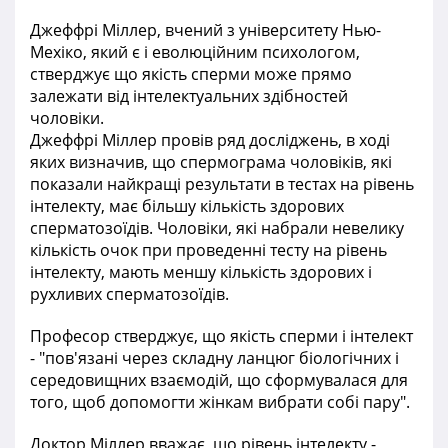
Джеффрі Міллер, вчений з університету Нью-
Мехіко, який є і еволюційним психологом,
стверджує що якість сперми може прямо
залежати від інтелектуальних здібностей
чоловіки.
Джеффрі Міллер провів ряд досліджень, в ході
яких визначив, що спермограма чоловіків, які
показали найкращі результати в тестах на рівень
інтелекту, має більшу кількість здорових
сперматозоїдів. Чоловіки, які набрали невелику
кількість очок при проведенні тесту на рівень
інтелекту, мають меншу кількість здорових і
рухливих сперматозоїдів.
Професор стверджує, що якість сперми і інтелект
- "пов'язані через складну ланцюг біологічних і
середовищних взаємодій, що сформувалася для
того, щоб допомогти жінкам вибрати собі пару".
Доктор Міллер вважає, що рівень інтелекту -