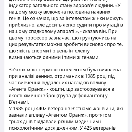
індикатор загального стану здоров'я людини. «У
нашому мозку включена половина наявних
генів. Це означає, що за інтелектом жінки можуть
приблизно, але досить легко судити про мутації в
нашому спадковому апараті », - сказав він. При
цьому професор зазначає, що грунтуючись на
цих результатах можна зробити висновок про те,
що якість сперми і рівень інтелекту
визначаються одними і тими ж генами.
Зв'язок між спермою і інтелектом була виявлена
при аналізі денних, отриманих в 1985 році під
час вивчення віддалених наслідків впливу
«Агента Оранж» - кошти, що застосовувався в
якості хімічної зброї (група дефолиантов) у
В'єтнамі.
У 1985 році 4402 ветеранів В'єтнамської війни, які
зазнали впливу «Агентом Оранж», протягом
трьох днів піддавали різним медичним і
психологічним дослідженням. У 425 ветеранів