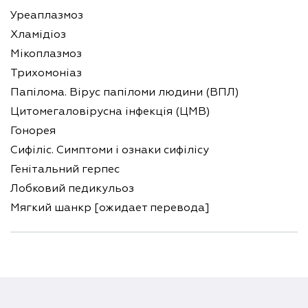
Уреаплазмоз
Хламідіоз
Мікоплазмоз
Трихомоніаз
Папілома. Вірус папіломи людини (ВПЛ)
Цитомегаловірусна інфекція (ЦМВ)
Гонорея
Сифіліс. Симптоми і ознаки сифілісу
Генітальний герпес
Лобковий педикульоз
Мягкий шанкр [ожидает перевода]