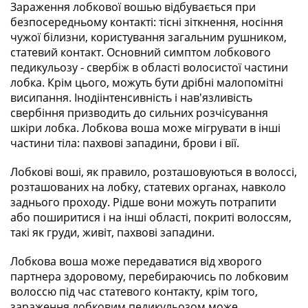
Зараження лобкової вошью відбувається при
безпосередньому контакті: тісні зіткнення, носіння
чужої білизни, користування загальним рушником,
статевий контакт. Основний симптом лобкового
педикульозу - свербіж в області волосистої частини
лобка. Крім цього, можуть бути дрібні малопомітні
висипання. Інодіінтенсивність і нав'язливість
свербіння призводить до сильних розчісування
шкіри лобка. Лобкова воша може мігрувати в інші
частини тіла: пахвові западини, брови і вії.
Лобкові воші, як правило, розташовуються в волоссі,
розташованих на лобку, статевих органах, навколо
заднього проходу. Рідше вони можуть потрапити
або поширитися і на інші області, покриті волоссям,
такі як груди, живіт, пахвові западини.
Лобкова воша може передаватися від хворого
партнера здоровому, перебираючись по лобковим
волоссю під час статевого контакту, крім того,
зараження лобковим педикульозом може