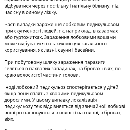
відбуватися через постільну і натільну білизну, під
час сну в одному ліжку.
Часті випадки зараження лобковим педикульозом
при скупченості людей, як, наприклад, в казармах
або гуртожитках. Зараження лобковими вошами
може відбуватися і в таких місцях загального
користування, як лазні, сауни і басейни.
При побутовому шляху зараження паразити
селяться в пахвових западинах, на бровах і віях, по
краю волосистої частини голови.
Іноді лобковий педикульоз спостерігається у дітей,
якщо вони сплять з хворими педикульозом
дорослими. У цьому випадку локалізація
педикульозу теж відрізняється від звичайної: лобкові
воші розташовуються в волоссі на голові, в бровах,
віях.