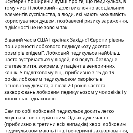
Всупереч поширеній думці про те, що педикульоз, в
тому числі і лобковий - доля виключно асоціальних
елементів суспільства, а люди, які мають можливість
користуватися душем, позбавлені ризику зараження,
в дійсності це не зовсім так.
В даний час в США і країнах Західної Європи рівень
поширеності лобкового педикульозу досягає
розмірів епідемії. Лобковий педикульоз найбільш
часто зустрічається у людей, які ведуть безладне
статеве життя, зокрема, у пацієнтів венеричних
клінік. У підлітковому віці, приблизно з 15 до 19
років, лобковим педикульозом хворіють в
основному дівчата, а після 20 років частота
захворювань лобковим педикульозом у чоловіків і у
жінок стає однаковою.
Сам по собі лобковий педикульоз досить легко
лікується і не є серйозним. Однак дуже часто
(приблизно в третини всіх випадків) хворі лобковим
педикульозом мають і інші венеричні захворювання,