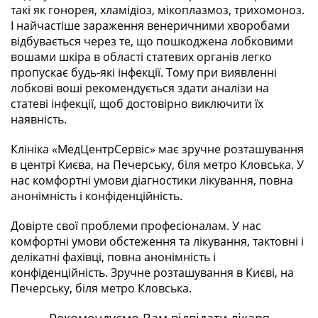
такі як гонорея, хламідіоз, мікоплазмоз, трихомоноз.
І найчастіше зараження венеричними хворобами
відбувається через те, що пошкоджена лобковими
вошами шкіра в області статевих органів легко
пропускає будь-які інфекції. Тому при виявленні
лобкові воші рекомендується здати аналізи на
статеві інфекції, щоб достовірно виключити їх
наявність.
Клініка «МедЦентрСервіс» має зручне розташування
в центрі Києва, на Печерську, біля метро Кловська. У
нас комфортні умови діагностики лікування, повна
анонімність і конфіденційність.
Довірте свої проблеми професіоналам. У нас
комфортні умови обстеження та лікування, тактовні і
делікатні фахівці, повна анонімність і
конфіденційність. Зручне розташування в Києві, на
Печерську, біля метро Кловська.
Рекомендуємо Вам відвідати лікаря