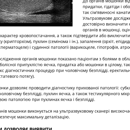
До органів мошонки від
придатки, гідатіди і об
так сім'явиносні канати
Ультразвукове дослідж
достовірно визначити 
органів в мошонці, оцін
 і характер кровопостачання, а також підтвердити або виключити
 (крипторхізм), пухлин (семінома і ін.), запалення (орхіт, епідид
 (сперматоцеле) і судинної патології (варикоцеле, гіпотрофія, атро
слідження органів мошонки показано пацієнтам з болями в обл
олісної припухлістю яєчка, придатка або мошонки в цілому, та
кс діагностичних процедур при чоловічому безплідді, еректильно
статевого потягу).
нки дозволяє проводити діагностику прихованої патології: субк
ловічому безплідді, пухлин яєчка, а також тестикулярного мікро
вою патологією при пухлинах яєчка і безплідді.
анів мошонки виконується на ультразвуковому сканері високоча
езпечує максимальну деталізацію.
 дозволяє виявити