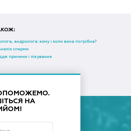
АКОЖ:
олога, андролога: кому і коли вона потрібна?
аналіз сперми
ддя: причини і лікування
ОПОМОЖЕМО.
ІТЬСЯ НА
ИЙОМ!