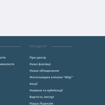
ПРО ЦЕНТР
огія
Про центр
аммологiя
Наші фахівці
Наше обладнання
Фотогалерея клініки "МЦС"
Акції
Новини та публікації
Вартість послуг
Наша Ліцензія