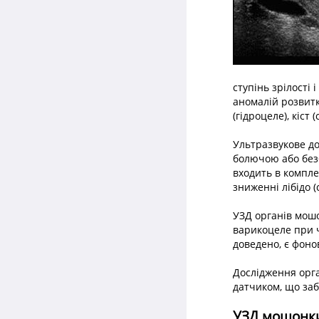
ступінь зрілості
аномалій розвитку
(гідроцеле), кіст
Ультразвукове до
болючою або безб
входить в компле
зниженні лібідо (
УЗД органів мошо
варикоцеле при чо
доведено, є фоно
Дослідження орг
датчиком, що заб
УЗД мошонки