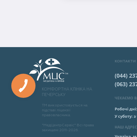
КОНТАКТИ
(044) 23
(063) 23
КОМФОРТНА КЛІНІКА НА
ПЕЧЕРСЬКУ
ЧЕКАЄМО ВА
ТМ використовується на
Робочі дні
підставі ліцензії
правовласника.
У суботу:
з
"МедЦентрСервіс" Всі права
НАШ АДРЕС
захищені 2011-2026.
Україна, м