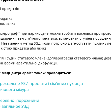
і придатків
придатка
нок яєчка
лерографії при варикоцеле можна зробити висновки про кровоті
зширення вен сім'яного канатика, встановити ступінь порушенн
. Незамінний метод УЗД, коли потрібно діагностувати пухлину яє
 кістою придатка або яєчка.
іл і судин статевого члена (доплерографія статевого члена) доз
зні форми еректильної дисфункції.
і "МедЦентрСервіс" також проводяться:
ректальне УЗИ простати і сім'яних пухірців
сечового міхура
черевної порожнини
е вагільное УЗД