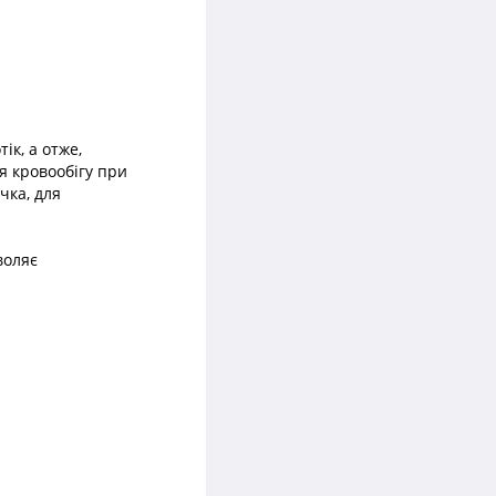
к, а отже,
я кровообігу при
чка, для
воляє