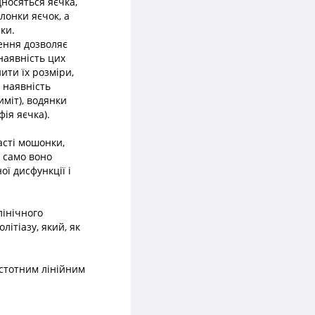
носяться яєчка,
олонки яєчок, а
ки.
ення дозволяє
наявність цих
ити їх розміри,
 наявність
иміт), водянки
фія яєчка).
асті мошонки,
к само воно
ї дисфункції і
лінічного
літіазу, який, як
стотним лінійним