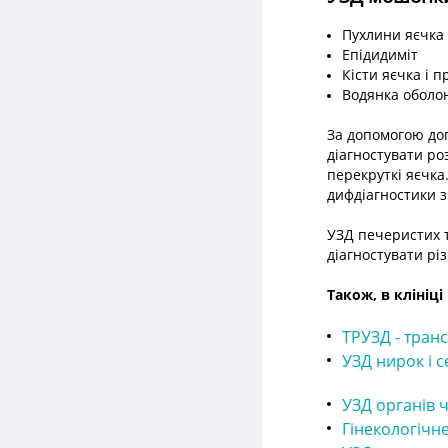
Пухлини яєчка 
Епідидиміт
Кісти яєчка і 
Водянка оболо
За допомогою доп
діагностувати ро
перекруткі яєчка
дифдіагностики з
УЗД печеристих т
діагностувати рі
Також, в клініц
ТРУЗД - транс
УЗД нирок і 
УЗД органів 
Гінекологічн