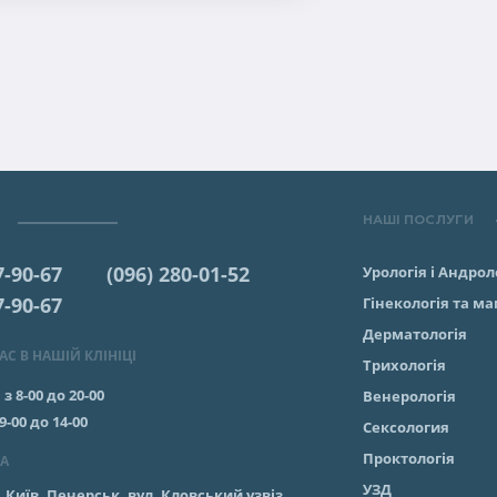
НАШІ ПОСЛУГИ
7-90-67
(096) 280-01-52
Урологія і Андрол
7-90-67
Гінекологія та м
Дерматологія
С В НАШІЙ КЛІНІЦІ
Трихологія
:
з 8-00 до 20-00
Венерологія
 9-00 до 14-00
Сексология
Проктологія
А
УЗД
. Київ, Печерськ, вул. Кловський узвіз,