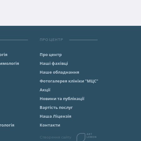
ПРО ЦЕНТР
огія
Про центр
аммологiя
Наші фахівці
Наше обладнання
Фотогалерея клініки "МЦС"
Акції
Новини та публікації
Вартість послуг
Наша Ліцензія
тологія
Контакти
Створення сайту