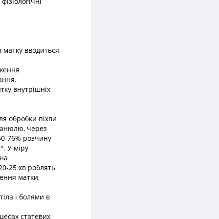
фізіологічні
в матку вводиться
дження
ання.
тку внутрішніх
ля обробки піхви
канюлю, через
 60-76% розчину
. У міру
 на
20-25 хв роблять
ення матки,
іла і болями в
цесах статевих