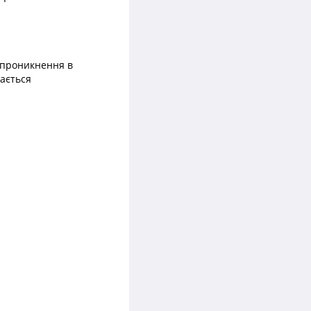
о проникнення в
чається