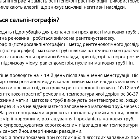
льпінгографія замість рентгеноконтрастних рідин використовує 
викликають алергії, що знижує можливі негативні наслідки.
ся сальпінгографія?
дять гідротубацію для визначення прохідності маткових труб: 
на речовина і робиться знімок на рентгенустановку.
афія (гістеросальпінгографія) - метод рентгенологічного дослі
(гістерографія) і маткових труб шляхом їх штучного контрастув
ля встановлення причини безпліддя, при підозрі на порок розви
 підслизову міому, рак ендометрія, пухлини маткових труб і ін.
іше проводять на 7-19-й день після закінчення менструації. Піс
пиртовим розчином йоду в канал шийки матки вводять маткову 
матки повільно під контролем рентгеноскопії вводять 10-12 мл
нтгеноконтрастної речовини, температура якої дорівнює 36-37 °
жнини матки і маткових труб виконують рентгенографію. Якщо
ерез 3-5 хв не відзначається заповнення маткових труб, через 
 За рентгенограмами оцінюють стан каналу шийки матки, полож
озмір її порожнини, розташування і прохідність маткових труб.
е супроводжуватися короткочасним підвищенням температури т
ь самостійно), алергічними реакціями.
афія протипоказана при гострих або підгострих запальних про