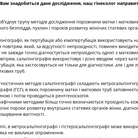
 Вам знадобиться дане дослідження, наш гінеколог направи
об'єднує групу методів дослідження порожнини матки і маткових
ного безпліддя, пухлин і пороків розвитку жіночих статевих орга
пінгографії, як пертубація або кімопертубація використовують 
повітрям, який, за відсутності непрохідності, повинен виходит
 не завжди точно діагностується непрохідність однієї з маткових
вітрям, сальпінгографія використовує і різні вводимі через кате
убація, яка застосовується не тільки для діагностики, але і для 
ткових труб.
гностичних методів сальпінгографії складають метросальпінгог
графія (ГСГ), в яких порожнину матки і маткових труб заповнюєт
ною і потім проводиться рентгеноскопія.
рафічними методами більш точно визначаються прохідність кож
різні пороки розвитку внутрішніх статевих органів жінки, діагно
ношування вагітності.
пії, в метросальпінгографії і гістеросальпінгографії може викор
 яка не викликає опромінення.