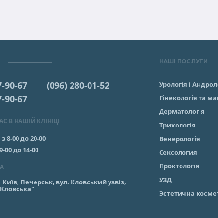
НАШІ ПОСЛУГИ
7-90-67
(096) 280-01-52
Урологія і Андрол
7-90-67
Гінекологія та м
Дерматологія
С В НАШІЙ КЛІНІЦІ
Трихологія
:
з 8-00 до 20-00
Венерологія
 9-00 до 14-00
Сексология
Проктологія
А
УЗД
. Київ, Печерськ, вул. Кловський узвіз,
"Кловська"
Эстетична косме