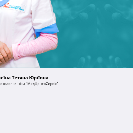
еїна Тетяна Юріївна
неколог клініки "МедЦентрСервіс"