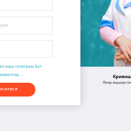
ез наш телеграм Бот
коментар ...
Кривош
Лікар акушер-гі
ИСАТИСЯ