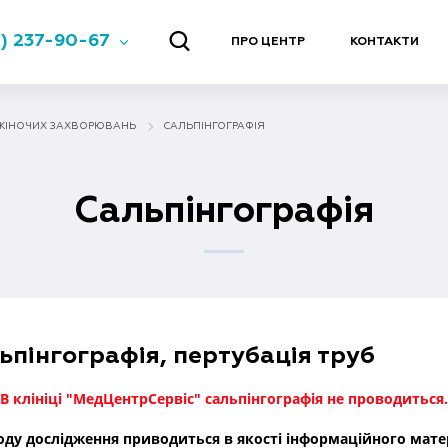
) 237-90-67
ПРО ЦЕНТР
КОНТАКТИ
ЖІНОЧИХ ЗАХВОРЮВАНЬ
САЛЬПІНГОГРАФІЯ
Сальпінгографія
пінгографія, пертубація труб
В клініці "МедЦентрСервіс" сальпінгографія не проводиться.
ду дослідження приводиться в якості інформаційного мате