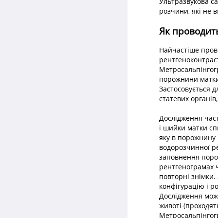
Ультразвукова са
розчини, які не 
Як проводить
Найчастіше прово
рентгеноконтраст
Метросальпінгогр
порожнини матки 
Застосовується д
статевих органів,
Дослідження част
і шийки матки с
яку в порожнину 
водорозчинної ре
заповнення поро
рентгенограмах ч
повторні знімки.
конфігурацію і р
Дослідження мож
животі (проходят
Метросальпінгогр