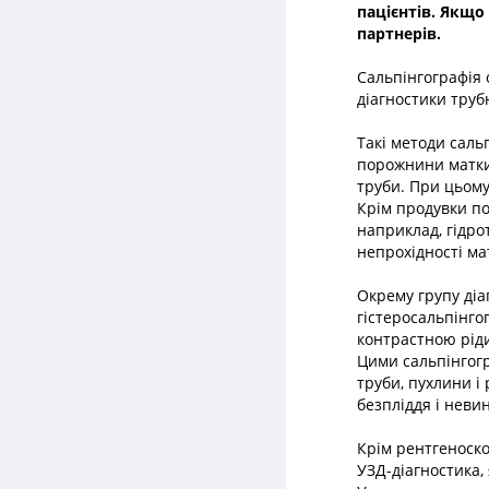
пацієнтів. Якщо
партнерів.
Сальпінгографія 
діагностики труб
Такі методи саль
порожнини матки 
труби. При цьому
Крім продувки по
наприклад, гідрот
непрохідності ма
Окрему групу діа
гістеросальпінго
контрастною ріди
Цими сальпінгог
труби, пухлини і 
безпліддя і неви
Крім рентгеноско
УЗД-діагностика,