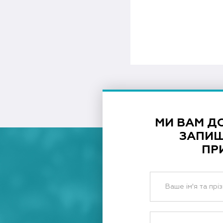
МИ ВАМ Д
ЗАПИШ
ПР