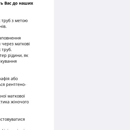
ть Вас до наших
 труб з метою
нів.
наповнення
и через маткові
 труб.
тер рідини, як
лікування
рафія або
ься рентгено-
ної маткової
стика жіночого
истовуватися