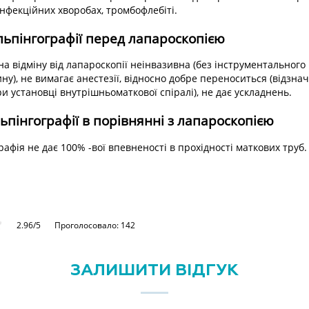
 інфекційних хворобах, тромбофлебіті.
льпінгографії перед лапароскопією
на відміну від лапароскопії неінвазивна (без інструментальног
у), не вимагає анестезії, відносно добре переноситься (відзна
и установці внутрішньоматкової спіралі), не дає ускладнень.
ьпінгографії в порівнянні з лапароскопією
афія не дає 100% -вої впевненості в прохідності маткових труб.
2.96/5
Проголосовало: 142
ЗАЛИШИТИ ВІДГУК