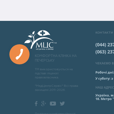
КОНТАКТИ
(044) 23
(063) 23
КОМФОРТНА КЛІНІКА НА
ПЕЧЕРСЬКУ
ЧЕКАЄМО ВА
ТМ використовується на
Робочі дні
підставі ліцензії
правовласника.
У суботу:
з
"МедЦентрСервіс" Всі права
НАШ АДРЕС
захищені 2011-2026.
Україна, м
18. Метро 