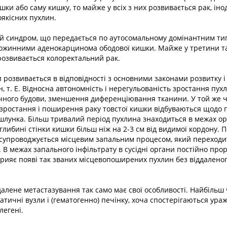
шки або саму кишку, то майже у всіх з них розвивається рак, інод
оякісних пухлин.
й синдром, що передається по аутосомальному домінантним ти
ожинними аденокарцинома ободової кишки. Майже у третини так
розвивається колоректальний рак.
и розвивається в відповідності з основними законами розвитку
н, т. Е. Відносна автономність і нерегульованість зростання пух
пічного будови, зменшення диференціювання тканини. У той же ча
, зростання і поширення раку товстої кишки відбуваються щодо п
шлунка. Більш тривалий період пухлина знаходиться в межах ор
ибині стінки кишки більш ніж на 2-3 см від видимої кордону. П
супроводжується місцевим запальним процесом, який переходит
. В межах запального інфільтрату в сусідні органи постійно про
рияє появі так званих місцевопоширених пухлин без віддалено
далене метастазування так само має свої особливості. Найбільш
тичні вузли і (гематогенно) печінку, хоча спостерігаються ура
легені.