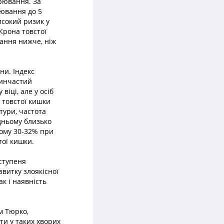
орювання. За
рювання до 5
високий ризик у
Крона товстої
вання нижче, ніж
ни. Індекс
синчастий
віці, але у осіб
 товстої кишки
тури, частота
дньому близько
ьому 30-32% при
тої кишки.
 ступеня
витку злоякісної
ак і наявність
м Тюрко,
ти у таких хворих