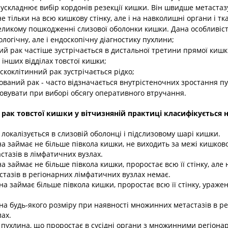
 ускладнює вибір кордонів резекції кишки. Він швидше метастазу
 тільки на всю кишкову стінку, але і на навколишні органи і т
еликому пошкодженні слизової оболонки кишки. Дана особливіс
ологічну, але і ендоскопічну діагностику пухлини;
й рак частіше зустрічається в дистальної третини прямої кишки
 інших відділах товстої кишки;
коклітинний рак зустрічається рідко;
ваний рак - часто відзначається внутрістеночних зростання п
овувати при виборі обсягу оперативного втручання.
рак товстої кишки у вітчизняній практиці класифікується на 
а локалізується в слизовій оболонці і підслизовому шарі кишки.
ина займає не більше півкола кишки, не виходить за межі кишкової
стазів в лімфатичних вузлах.
ина займає не більше півкола кишки, проростає всю її стінку, але
стазів в регіонарних лімфатичних вузлах немає.
лина займає більше півкола кишки, проростає всю її стінку, ураж
хлина будь-якого розміру при наявності множинних метастазів в р
ах.
ка пухлина, що проростає в сусідні органи з множинними регіон