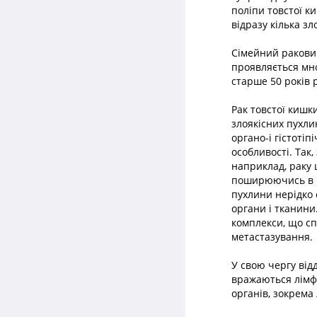
поліпи товстої ки
відразу кілька зл
Сімейний ракови
проявляється мн
старше 50 років 
Рак товстої кишк
злоякісних пухли
органо-і гістоті
особливості. Так
наприклад, раку 
поширюючись в гл
пухлини нерідко 
органи і тканини
комплекси, що сп
метастазування.
У свою чергу від
вражаються лімфа
органів, зокрема 