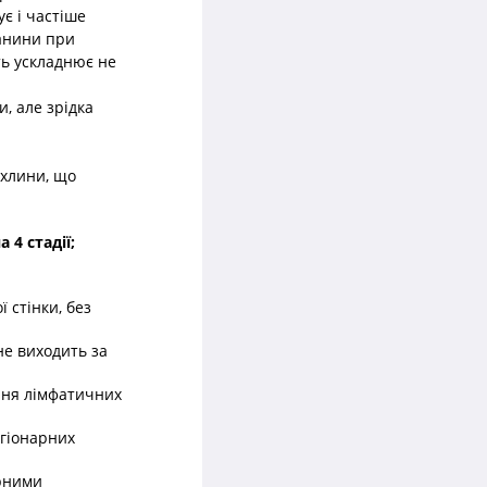
є і частіше
канини при
ть ускладнює не
, але зрідка
ухлини, що
4 стадії;
 стінки, без
 не виходить за
ення лімфатичних
егіонарних
арними