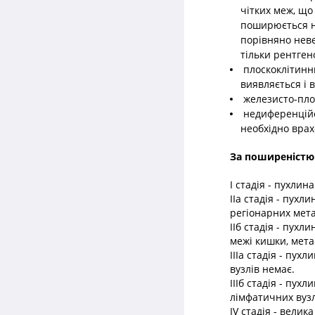
чітких меж, що
поширюється не
порівняно нев
тільки рентген
плоскоклітинни
виявляється і в
железисто-плос
недиференційо
необхідно врах
За поширеністю 
I стадія - пухлин
IIа стадія - пухл
регіонарних мета
IIб стадія - пухл
межі кишки, мета
IIIa стадія - пух
вузлів немає.
ІІІб стадія - пу
лімфатичних вузл
IV стадія - вели