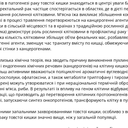
ів в патогенезі раку товстої кишки знаходиться в центрі уваги б
ректальний рак частіше спостерігається в областях, де в дієті п
ння рослинної клітковини. М'ясна їжа викликає збільшення ко
кі в процесі травлення перетворюються на канцерогенні агент
и в сільській місцевості та в країнах з традиційною рослинної ді
а) демонструє роль рослинної клітковини в профілактиці раку 
а кількість клітковини збільшує об'єм фекальних мас, розбавляє 
енні агенти, зменшує час транзиту вмісту по кишці, обмежуюч
ї стінки з канцерогенами.
изька хімічна теорія, яка зводить причину виникнення пухлин
 і ендогенних хімічних речовин (канцерогенів) на клітину кишко
льш активними вважаються поліциклічні ароматичні вуглеводні
ітросполуки, офлатоксіни, а також метаболіти триптофану і тироз
рен) можуть утворюватися і при нераціональної термічній обр
ні м'яса, риби. В результаті їх впливу на геном клітини відбува
кації, що призводить до перетворення клітинних протоонкогенів
і, запускаючи синтез онкопротеінов, трансформують клітку в п
ічними запальними захворюваннями товстої кишки, особливо з 
раку товстої кишки значно вище, ніж у загальній популяції.