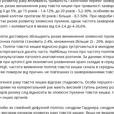
у розвитку раку впливають тривалість і клінічний перебіг захв
и, ризик виникнення раку товстої кишки при тривалості захво
д 0 до 5%, до 15 років - 1,4-12%, до 20 років - 5,2-30%, особливо 
овий колітом протягом 30 років і більше - 8,7-50%. При хвороби 
тає ризик розвитку злоякісної пухлини, однак частота захворю
літ, і коливається в межах від 0,4-2,4 до 4-26,6%.
ліпи достовірно збільшують ризик виникнення злоякісної пухли
ночних поліпів становить 2-4%, множинних (більше 2) - 20%, вор
. Поліпи товстої кишки відносно рідко зустрічаються в молодому 
остерігаються досить часто. Найбільш точно про частоту поліпів
результатами патолого-анатомічних розтинів. За даними літера
в при аутопсії для економічно розвинених країн складає в сере
НЦК, частота виявлення поліпів товстої кишки склала в середн
 які померли від причин, не пов'язаних із захворюваннями товс
огенезі раку товстої кишки відіграє спадковість. Особи першого
орими на колоректальний рак мають високий ступінь ризику роз
рів ризику слід відносити як злоякісні пухлини товстої кишки, т
н інших органів.
ороби, як сімейний дифузний поліпоз, синдром Гарднера, синдро
високим ризиком розвитку раку товстої кишки. Якщо не видаля