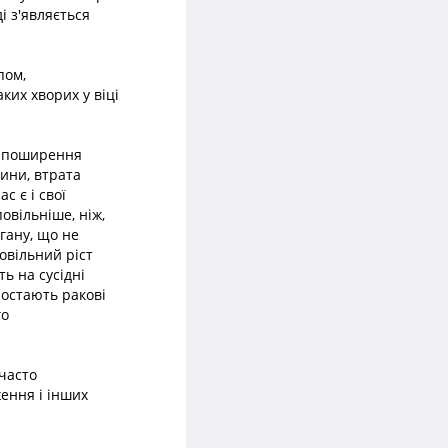
і з'являється
пом,
их хворих у віці
 і поширення
лини, втрата
с є і свої
овільніше, ніж,
гану, що не
овільний ріст
ь на сусідні
ростають ракові
го
 часто
ження і інших