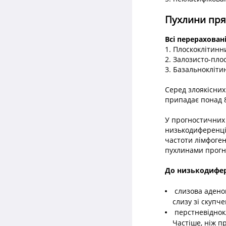
Пухлини пря
Всі перерахован
1. Плоскоклітин
2. Залозисто-пло
3. Базальноклітин
Серед злоякісних
припадає понад 8
У прогностичних 
низькодиференцій
частоти лімфоге
пухлинами прогно
До низькодифер
слизова адено
слизу зі скупче
перстневіднокл
Частіше, ніж п