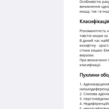
Особливістю раку
виникнення одноч
кишці, так і в ін
Класифікаці
Різноманітність 
товстої кишки з
В даний час най
екзофітну - зрос
стінки кишки; бл
виразки.
При визначенні г
класифікації.
Пухлини обо
1. Аденокарцино
низькодиференці
2. Слизова адено
3. перстневідно
4. Недиференцій
5. некласифікова