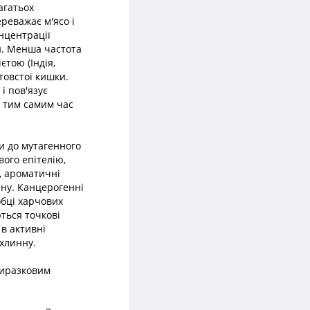
агатьох
ереважає м'ясо і
нцентрації
и. Менша частота
єтою (Індія,
товстої кишки.
і пов'язує
и тим самим час
и до мутагенного
вого епітелію,
, ароматичні
ину. Канцерогенні
обці харчових
ються точкові
 в активні
ухлинну.
виразковим