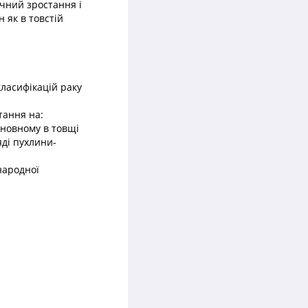
ичний зростання і
 як в товстій
класифікацій раку
тання на:
сновному в товщі
ді пухлини-
народної