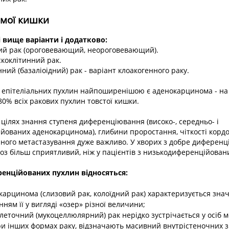
мої кишки
і вище варіанти і додатково:
ний рак (ороговевающий, неороговевающий).
скоклітинний рак.
ний (базаліоідний) рак - варіант клоакогенного раку.
 епітеліальних пухлин найпоширенішою є аденокарцинома - на ї
0% всіх ракових пухлин товстої кишки.
цілях знання ступеня диференціювання (високо-, середньо- і
ованих аденокарцинома), глибини проростання, чіткості кордо
нного метастазування дуже важливо. У хворих з добре диферен
з більш сприятливий, ніж у пацієнтів з низькодиференційован
енційованих пухлин відносяться:
карцинома (слизовий рак, колоїдний рак) характеризується зна
нням її у вигляді «озер» різної величини;
еточний (мукоцеллюлярний) рак нерідко зустрічається у осіб мо
ри інших формах раку, відзначають масивний внутрістеночних 