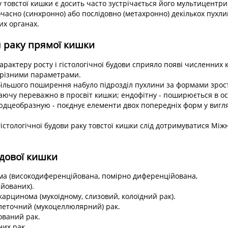
 товстої кишки є досить часто зустрічається його мультицентр
асно (синхронно) або послідовно (метахронно) декількох пухлин
ших органах.
я раку прямої кишки
характеру росту і гістологічної будови сприяло появі численних 
а різними параметрами.
більшого поширення набуло підрозділ пухлини за формами зрос
таючу переважно в просвіт кишки; ендофітну - поширюється в о
юдцеобразную - поєднує елементи двох попередніх форм у вигля
істологічної будови раку товстої кишки слід дотримуватися Між
дової кишки
ма (високодиференційована, помірно диференційована,
йованих).
карцинома (мукоїдному, слизовий, колоїдний рак).
клеточний (мукоцеллюлярний) рак.
ований рак.
них рак.