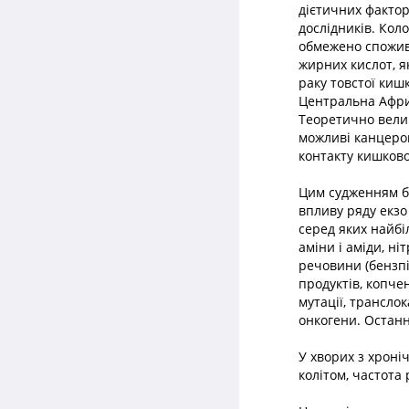
дієтичних фактор
дослідників. Коло
обмежено спожива
жирних кислот, я
раку товстої кишк
Центральна Африк
Теоретично велик
можливі канцерог
контакту кишково
Цим судженням бл
впливу ряду екзо
серед яких найбі
аміни і аміди, н
речовини (бензпі
продуктів, копчен
мутації, трансло
онкогени. Останн
У хворих з хрон
колітом, частота 