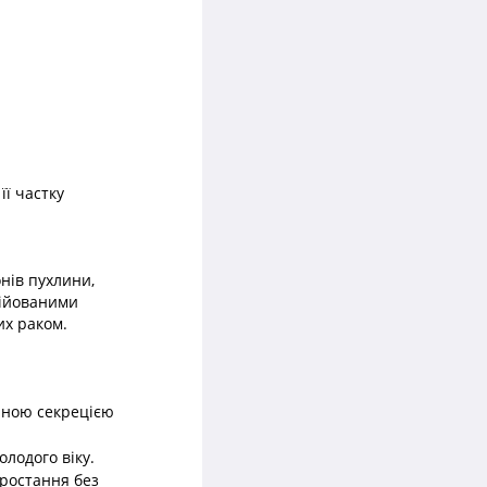
ї частку
нів пухлини,
ційованими
их раком.
чною секрецією
лодого віку.
зростання без