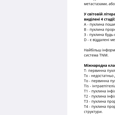
метастазами, або
У світовій літер
виділені 4 стадії
А - пухлина поши
В - пухлина прор
З - пухлина будь
D - є віддалені м
Найбільш інформа
система TNM.
Міжнародна клас
T- первинна пухл
Тх - недостатньо
Тo - первинна пу
Tis - інтраепітел
T1 - пухлина інф
Т2 - пухлина інф
Т3 - пухлина про
Т4 - пухлина про
структури.