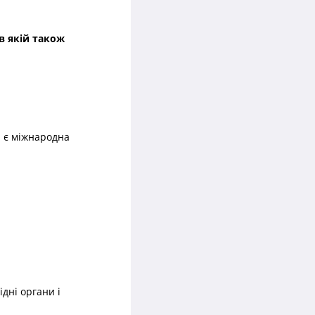
 в якій також
и є міжнародна
дні органи і