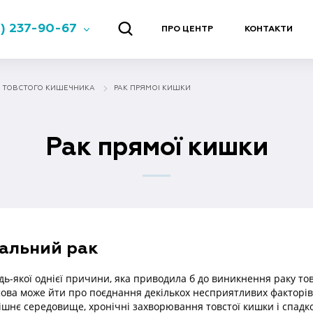
) 237-90-67
ПРО ЦЕНТР
КОНТАКТИ
 ТОВСТОГО КИШЕЧНИКА
РАК ПРЯМОЇ КИШКИ
Рак прямої кишки
альний рак
дь-якої однієї причини, яка приводила б до виникнення раку тов
ова може йти про поєднання декількох несприятливих факторів
внішнє середовище, хронічні захворювання товстої кишки і спадко