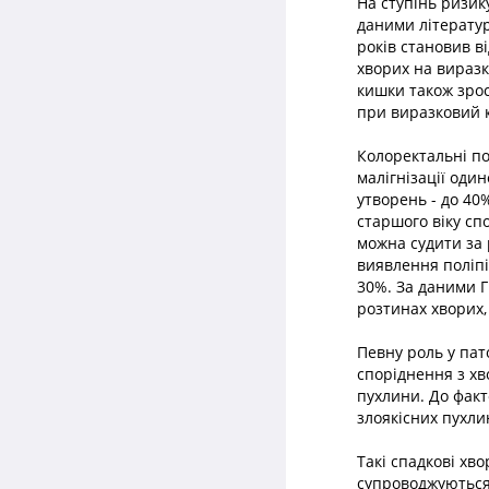
На ступінь ризик
даними літератур
років становив ві
хворих на виразк
кишки також зрос
при виразковий ко
Колоректальні по
малігнізації оди
утворень - до 40%
старшого віку сп
можна судити за 
виявлення поліпі
30%. За даними Г
розтинах хворих,
Певну роль у пат
споріднення з хв
пухлини. До факто
злоякісних пухли
Такі спадкові хв
супроводжуються 