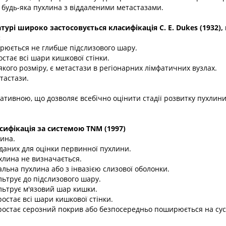
 будь-яка пухлина з віддаленими метастазами.
атурі широко застосовується класифікація С. Е. Dukes (1932),
:
рюється не глибше підслизового шару.
остає всі шари кишкової стінки.
-якого розміру, є метастази в регіонарних лімфатичних вузлах.
етастази.
тивною, що дозволяє всебічно оцінити стадії розвитку пухлин
ифікація за системою TNM (1997)
ина.
 даних для оцінки первинної пухлини.
хлина не визначається.
іальна пухлина або з інвазією слизової оболонки.
ільтрує до підслизового шару.
ільтрує м'язовий шар кишки.
ростає всі шари кишкової стінки.
ростає серозний покрив або безпосередньо поширюється на сусі