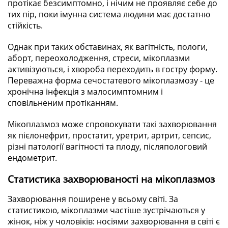
протікає безсимптомно, і нічим не проявляє себе до
тих пір, поки імунна система людини має достатню
стійкість.
Однак при таких обставинах, як вагітність, пологи,
аборт, переохолодження, стреси, мікоплазми
активізуються, і хвороба переходить в гостру форму.
Переважна форма сечостатевого мікоплазмозу - це
хронічна інфекція з малосимптомним і
сповільненим протіканням.
Мікоплазмоз може спровокувати такі захворювання
як пієлонефрит, простатит, уретрит, артрит, сепсис,
різні патології вагітності та плоду, післяпологовий
ендометрит.
Статистика захворюваності на мікоплазмоз
Захворювання поширене у всьому світі. За
статистикою, мікоплазми частіше зустрічаються у
жінок, ніж у чоловіків: носіями захворювання в світі є