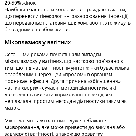
20-50% жінок.
Найбільш часто на мікоплазмоз страждають жінки,
що перенесли гінекологічні захворювання, інфекції,
що передаються статевим шляхом, або ті, хто живуть
безладним спосібом життя.
Мікоплазмоз у вагітних
Останніми роками почастішали випадки
мікоплазмозу у вагітних, що частково пов'язано з
тим, що під час вагітності імунітет жінки буває кілька
ослабленим і через цей «пролом» в організм
проникає інфекція. Друга причина «збільшення»
частки хворих - сучасні методи діагностики, які
дозволяють виявити «приховані» інфекції, які
непідвладні простим методам діагностики таким як
мазок.
Мікоплазмоз для вагітних - дуже небажане
захворювання, яке може привести до викидня або
завмерлої вагітності, а також до розвитку