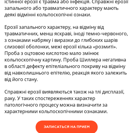
істинної ерозії є травма або інфекція. Справжні ерозії
запального або травматичного характеру мають
деякі відмінні кольпоскопічні ознаки.
Ерозії запального характеру, на відміну від
травматичних, менш яскраві, іноді темно-червоного,
з ознаками набряку і виразки до глибоких шарів
слизової оболонки, межі ерозії кілька «розмиті».
Проба з оцтовою кислотою мало змінює
кольпоскопічну картину. Проба Шиллера негативна
в області дефекту епітеліального покриву на відміну
від навколишнього епітелію, реакція якого залежить
від його стану.
Справжні ерозії виявляються також на тлі дисплазії,
раку. У таких спостереженнях характер
патологічного процесу можна визначити за
характерними кольпоскопічними ознаками.
ЗАПИСАТЬСЯ НА ПРИЕМ