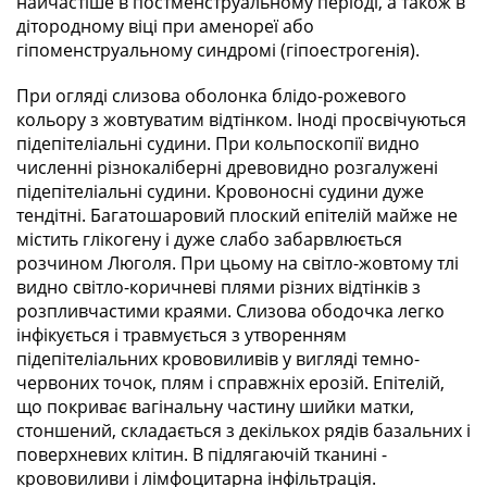
найчастіше в постменструальному періоді, а також в
дітородному віці при аменореї або
гіпоменструальному синдромі (гіпоестрогенія).
При огляді слизова оболонка блідо-рожевого
кольору з жовтуватим відтінком. Іноді просвічуються
підепітеліальні судини. При кольпоскопії видно
численні різнокаліберні древовидно розгалужені
підепітеліальні судини. Кровоносні судини дуже
тендітні. Багатошаровий плоский епітелій майже не
містить глікогену і дуже слабо забарвлюється
розчином Люголя. При цьому на світло-жовтому тлі
видно світло-коричневі плями різних відтінків з
розпливчастими краями. Слизова ободочка легко
інфікується і травмується з утворенням
підепітеліальних крововиливів у вигляді темно-
червоних точок, плям і справжніх ерозій. Епітелій,
що покриває вагінальну частину шийки матки,
стоншений, складається з декількох рядів базальних і
поверхневих клітин. В підлягаючій тканині -
крововиливи і лімфоцитарна інфільтрація.