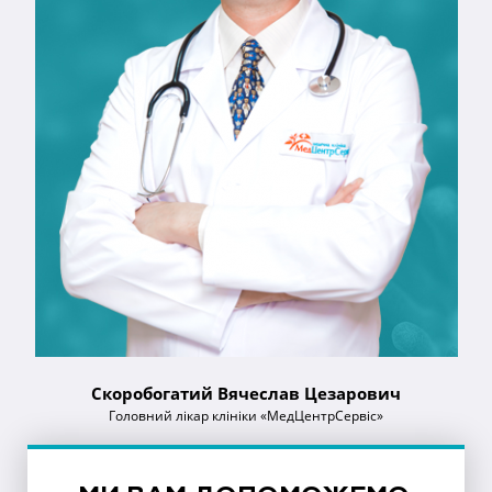
Скоробогатий Вячеслав Цезарович
Головний лікар клініки «МедЦентрСервіс»