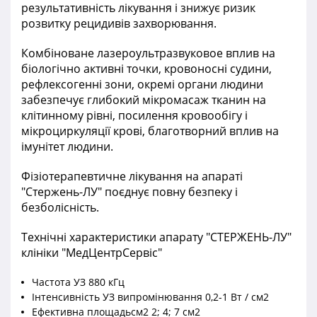
результативність лікування і знижує ризик
розвитку рецидивів захворювання.
Комбіноване лазероультразвуковое вплив на
біологічно активні точки, кровоносні судини,
рефлексогенні зони, окремі органи людини
забезпечує глибокий мікромасаж тканин на
клітинному рівні, посилення кровообігу і
мікроциркуляції крові, благотворний вплив на
імунітет людини.
Фізіотерапевтичне лікування на апараті
"Стержень-ЛУ" поєднує повну безпеку і
безболісність.
Технічні характеристики апарату "СТЕРЖЕНЬ-ЛУ"
клініки "МедЦентрСервіс"
Частота УЗ 880 кГц
Інтенсивність УЗ випромінювання 0,2-1 Вт / см2
Ефективна площадьсм2 2; 4; 7 см2