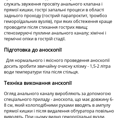
служать звуження просвіту анального клапана і
прямої кишки, гострі запальні процеси в області
заднього проходу (гострий парапроктит, тромбоз
гемороїдальних вузлів), при яких обстеження краще
проводити після стихання гострих явищ;
стенозируючі пухлини анального каналу; хімічні і
термічні опіки в гострій стадії.
Підготовка до аноскопії
Для нормального і якісного проведення аноскопії
досить зробити звичайну очисну клізму - 1,5-2 літра
води температури тіла після стільця.
Техніка виконання анскопії
Огляд анального каналу виробляють за допомогою
спеціального приладу - аноскопа, що має довжину 6-
8 см, який колоподібними рухами вводять в ампулу
прямої кишки і після видалення обтуратора повільно
виводять. При цьому видно гемороїдальні вузли,