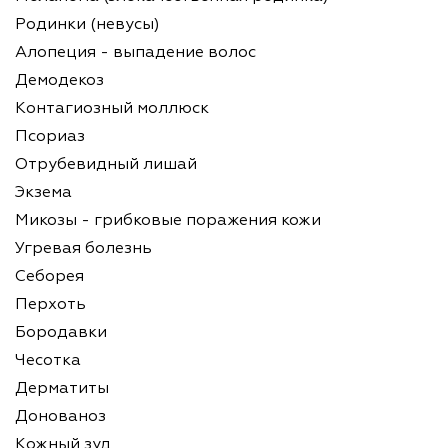
Родинки (невусы)
Алопеция - выпадение волос
Демодекоз
Контагиозный моллюск
Псориаз
Отрубевидный лишай
Экзема
Микозы - грибковые поражения кожи
Угревая болезнь
Себорея
Перхоть
Бородавки
Чесотка
Дерматиты
Донованоз
Кожный зуд