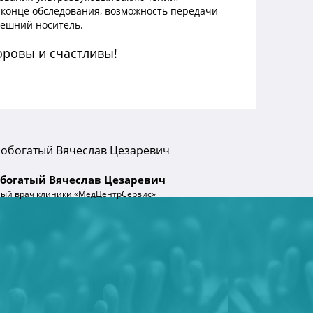
конце обследования, возможность передачи
нешний носитель.
оровы и счастливы!
богатый Вячеслав Цезаревич
ный врач клиники «МедЦентрСервис»