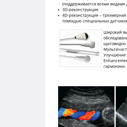
(поддерживается всеми видами 
3D-реконструкция
4D-реконструкция – трехмерная
помощью специальных датчико
Широкий вы
обследован
щитовидно 
Мультичаст
Улучшение И
Enhancemen
гармоники.