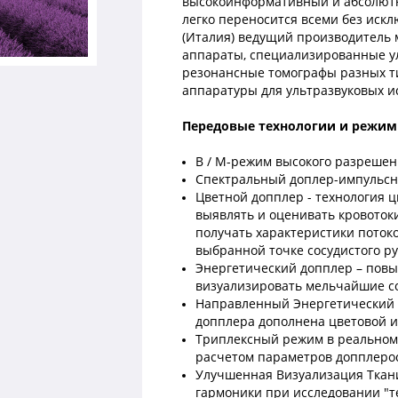
высокоинформативный и абсолютн
легко переносится всеми без иск
(Италия) ведущий производитель 
аппараты, специализированные ул
резонансные томографы разных ти
аппаратуры для ультразвуковых и
Передовые технологии и режим
В / М-режим высокого разреше
Спектральный доплер-импульсн
Цветной допплер - технология ц
выявлять и оценивать кровоток
получать характеристики поток
выбранной точке сосудистого р
Энергетический допплер – пов
визуализировать мельчайшие с
Направленный Энергетический д
допплера дополнена цветовой 
Триплексный режим в реальном 
расчетом параметров допплерос
Улучшенная Визуализация Ткани 
гармоники при исследовании "т