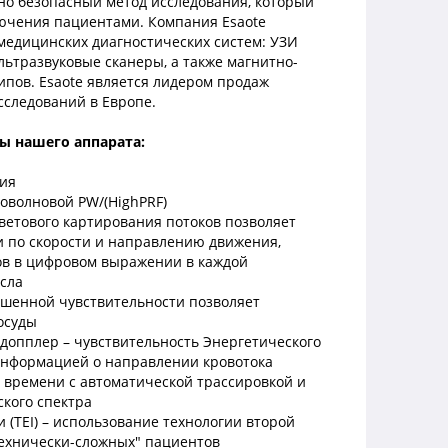
о безопасный метод исследования, который
лючения пациентами. Компания Esaote
медицинских диагностических систем: УЗИ
ьтразвуковые сканеры, а также магнитно-
пов. Esaote является лидером продаж
сследований в Европе.
ы нашего аппарата:
ния
оволновой PW/(HighPRF)
ветового картирования потоков позволяет
и по скорости и направлению движения,
ов в цифровом выражении в каждой
усла
ышенной чувствительности позволяет
осуды
опплер – чувствительность Энергетического
информацией о направлении кровотока
времени с автоматической трассировкой и
кого спектра
(TEI) – использование технологии второй
ехнически-сложных" пациентов