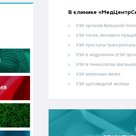
В клинике «МедЦентрСе
УЗИ органов брюшной поло
УЗИ почек, мочевого пузыр
УЗИ простаты трансректаль
УЗИ в андрологии (УЗИ орг
Я
УЗИ в гинекологии (вагинал
УЗИ молочных желез
УЗИ щитовидной железы
ИЯ