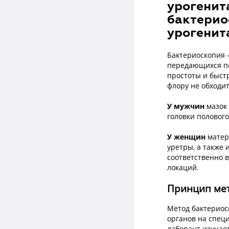
урогенит
бактерио
урогенит
Бактериоскопия 
передающихся по
простоты и быстр
флору не обходит
У мужчин
мазок 
головки половог
У женщин
матер
уретры, а также 
соответственно 
локаций.
Принцип мет
Метод бактериос
органов на спец
лаборант изучае