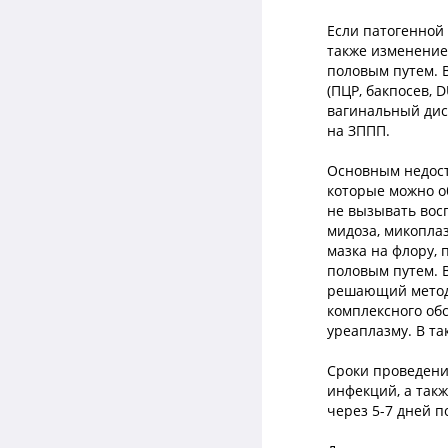
Если патогенной 
также изменение
половым путем. 
(ПЦР, бакпосев, 
вагинальный дис
на ЗППП.
Основным недост
которые можно о
не вызывать вос
мидоза, микоплаз
мазка на флору,
половым путем. 
решающий метод 
комплексного обс
уреаплазму. В т
Сроки проведени
инфекций, а так
через 5-7 дней п