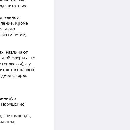
подсчитать их
лительном
аление. Кроме
ельного
ловым путем,
ах. Различают
ьной флоры - это
гонококки), а у
битают в половых
одной флоры.
ения), а
). Нарушение
и, трихомонады,
аления,