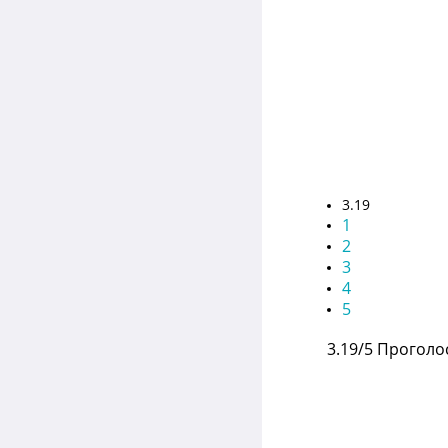
3.19
1
2
3
4
5
3.19/5
Проголос