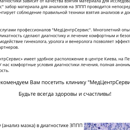
агностики зависит от качества взятия материала для исследов
" забор материала для анализов на ЗППП проводится непосре
антирует соблюдение правильной техники взятия анализов и до
услугами профессионалов "МедЦентрСервис". Многолетний опы
еликатность сделают диагностику и лечение комфортным и безо
модействие гинеколога, уролога и венеролога позволяет эффек
артнеров.
трСервис» имеет удобное расположение в центре Киева, на Пе
 У нас комфортные условия диагностики лечения, полная анони
сть.
екомендуем Вам посетить клинику "МедЦентрСерви
Будьте всегда здоровы и счастливы!
 (анализ мазка) в диагностике ЗППП