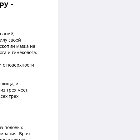
ру -
ваний,
илу своей
оскопии мазка на
ога и гинеколога.
и с поверхности
алища, из
из трех мест,
сех трех
из половых
шивания. Врач
чные клетки