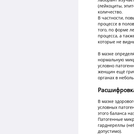
(лейкоциты, эпит
количество.
В частности, по
процессе в поло
того, по форме л
процесса, а так
которые не видн
В мазке определ
нормальную микр
условно патогенн
женщин ещё гриб
органах в небол
Расшифровка
В мазке здоровог
условных патоген
этого баланса н
Патогенные микр
гарднереллы (не
допустимо).