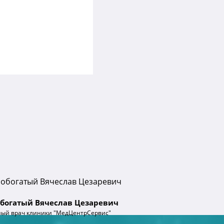
богатый Вячеслав Цезаревич
ный врач клиники "МедЦентрСервис"