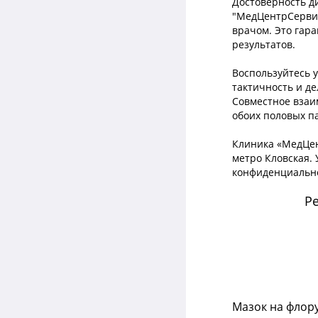
Достоверность ди
"МедЦентрСервис
врачом. Это гар
результатов.
Воспользуйтесь 
тактичность и д
Совместное взаи
обоих половых п
Клиника «МедЦен
метро Кловская.
конфиденциально
Р
Мазок на флору