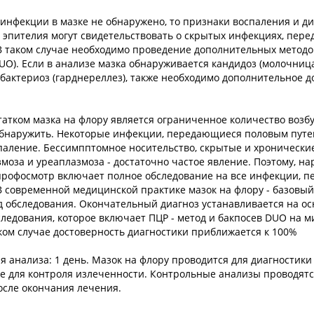
инфекции в мазке не обнаружено, то признаки воспаления и ди
 эпителия могут свидетельствовать о скрытых инфекциях, пер
В таком случае необходимо проведение дополнительных методо
DUO). Если в анализе мазка обнаруживается кандидоз (молочниц
бактериоз (гарднереллез), также необходимо дополнительное 
атком мазка на флору является ограниченное количество возбу
бнаружить. Некоторые инфекции, передающиеся половым путе
паление. Бессимпптомное носительство, скрытые и хронически
моза и уреаплазмоза - достаточно частое явление. Поэтому, на
 профосмотр включает полное обследование на все инфекции, 
В современной медицинской практике мазок на флору - базовый,
обследования. Окончательный диагноз устанавливается на о
ледования, которое включает ПЦР - метод и бакпосев DUO на м
аком случае достоверность диагностики приближается к 100%
я анализа: 1 день. Мазок на флору проводится для диагностики
же для контроля излеченности. Контрольные анализы проводятс
осле окончания лечения.