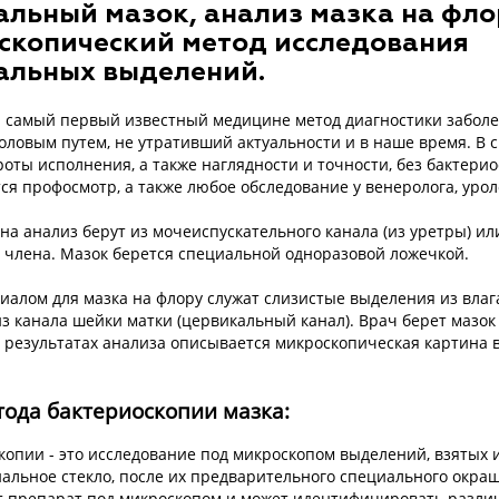
альный мазок, анализ мазка на фло
скопический метод исследования
альных выделений.
- самый первый известный медицине метод диагностики заболе
ловым путем, не утративший актуальности и в наше время. В с
оты исполнения, а также наглядности и точности, без бактери
ся профосмотр, а также любое обследование у венеролога, урол
на анализ берут из мочеиспускательного канала (из уретры) ил
о члена. Мазок берется специальной одноразовой ложечкой.
иалом для мазка на флору служат слизистые выделения из влаг
из канала шейки матки (цервикальный канал). Врач берет мазок 
в результатах анализа описывается микроскопическая картина в
ода бактериоскопии мазка:
копии - это исследование под микроскопом выделений, взятых 
иальное стекло, после их предварительного специального окра
т препарат под микроскопом и может идентифицировать разли