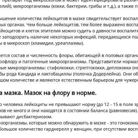
елий), микроорганизмы (кокки, бактерии, грибы и т.д.), а также 
вышение количества лейкоцитов в мазке свидетельствует воспа
вых органах. Чем больше лейкоцитов, тем более выражено восп
ейкоцитов и клеток эпителия можно судить о давности воспалит
же заподозрить наличие некоторых инфекций, передающихся по
ы в микроскоп (хламидии, уреаплазмы).
яется состав и численность флоры, обитающей в половых орган
офлору и патогенные микроорганизмы. Представители нормал
ые микроорганизмы: стафолкокки, стрептококки, диплококки (не 
ы рода Кандида и лактобациллы (полочка Додерлейна). Они о
ьшом количестве и являются естественным барьером для чужер
 мазка. Мазок на флору в норме.
о человека лейкоциты не превышают норму (до 12 - 15 в поле зр
ов не много и они находятся в состоянии баланса (равновесия
азывают дисбактериозом.
оорганизмы, которые можно обнаружить в мазке - это гонококк
большое количество гарднерелл у женщин, при отсутствии восп