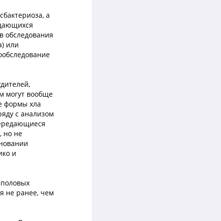
сбактериоза, а
едающихся
в обследования
а) или
дообследование
дителей,
м могут вообще
е формы хла
ряду с анализом
передающиеся
 но не
сновании
ико и
 половых
я не ранее, чем