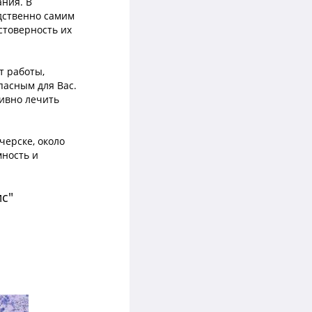
ания. В
дственно самим
стоверность их
т работы,
пасным для Вас.
тивно лечить
черске, около
мность и
с"