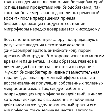
только введения извне лакто- или бифидобактерий
(с пищевыми продуктами или биодобавками), так
как подобные меры часто дают лишь временный
эффект - после прекращения приема
бифидосодержащих продуктов состояние
микрофлоры нередко возвращается к исходному.
Восстановить кишечную флору, пострадавшую в
результате введения некоторых лекарств
(химфармпрепаратов, антибиотиков), порой
чрезвычайно трудно. Это хорошо известно многим
врачам и пациентам. Таким образом, главное в
лечении дисбактериоза - не столько введение
"чужих" бифидобактерий извне ("заместительная
терапия", дающая временный эффект), сколько
восстановление популяции собственных полезных
микроорганизмов. Так, следует избегать
повреждающих нормофлору воздействий, в числе
которых - лекарства с выраженным побочным
действием на желудочно-кишечный тракт и его
микрофлору, токсические вещества, алкоголь.