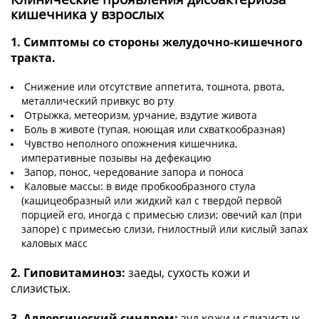
кишечника у взрослых
1. Симптомы со стороны желудочно-кишечного
тракта.
Снижение или отсутствие аппетита, тошнота, рвота,
металлический привкус во рту
Отрыжка, метеоризм, урчание, вздутие живота
Боль в животе (тупая, ноющая или схваткообразная)
Чувство неполного опожнения кишечника,
императивные позывы на дефекацию
Запор, понос, чередование запора и поноса
Каловые массы: в виде пробкообразного стула
(кашицеобразный или жидкий кал с твердой первой
порцией его, иногда с примесью слизи; овечий кал (при
запоре) с примесью слизи, гнилостный или кислый запах
каловых масс
2. Гиповитаминоз:
заеды, сухость кожи и
слизистых.
3. Аллергический синдром:
зуд кожи и слизистых,